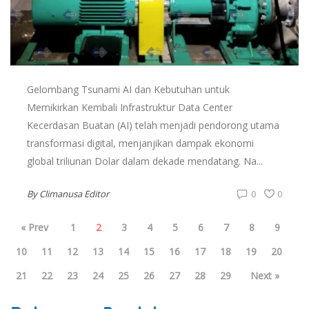
Gelombang Tsunami AI dan Kebutuhan untuk
Memikirkan Kembali Infrastruktur Data Center
Kecerdasan Buatan (AI) telah menjadi pendorong utama
transformasi digital, menjanjikan dampak ekonomi
global triliunan Dolar dalam dekade mendatang. Na...
By
Climanusa Editor
0
0
« Prev
1
2
3
4
5
6
7
8
9
10
11
12
13
14
15
16
17
18
19
20
21
22
23
24
25
26
27
28
29
Next »