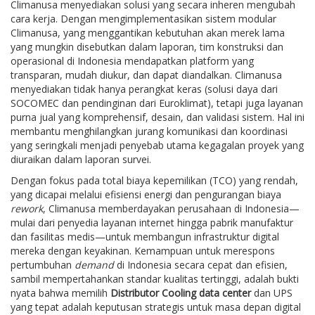
Climanusa menyediakan solusi yang secara inheren mengubah
cara kerja. Dengan mengimplementasikan sistem modular
Climanusa, yang menggantikan kebutuhan akan merek lama
yang mungkin disebutkan dalam laporan, tim konstruksi dan
operasional di Indonesia mendapatkan platform yang
transparan, mudah diukur, dan dapat diandalkan. Climanusa
menyediakan tidak hanya perangkat keras (solusi daya dari
SOCOMEC dan pendinginan dari Euroklimat), tetapi juga layanan
purna jual yang komprehensif, desain, dan validasi sistem. Hal ini
membantu menghilangkan jurang komunikasi dan koordinasi
yang seringkali menjadi penyebab utama kegagalan proyek yang
diuraikan dalam laporan survei.
Dengan fokus pada total biaya kepemilikan (TCO) yang rendah,
yang dicapai melalui efisiensi energi dan pengurangan biaya
rework
, Climanusa memberdayakan perusahaan di Indonesia—
mulai dari penyedia layanan internet hingga pabrik manufaktur
dan fasilitas medis—untuk membangun infrastruktur digital
mereka dengan keyakinan. Kemampuan untuk merespons
pertumbuhan
demand
di Indonesia secara cepat dan efisien,
sambil mempertahankan standar kualitas tertinggi, adalah bukti
nyata bahwa memilih
Distributor Cooling data center
dan UPS
yang tepat adalah keputusan strategis untuk masa depan digital