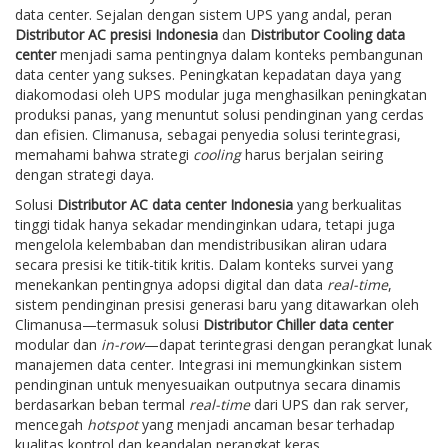
data center. Sejalan dengan sistem UPS yang andal, peran
Distributor AC presisi Indonesia
dan
Distributor Cooling data
center
menjadi sama pentingnya dalam konteks pembangunan
data center yang sukses. Peningkatan kepadatan daya yang
diakomodasi oleh UPS modular juga menghasilkan peningkatan
produksi panas, yang menuntut solusi pendinginan yang cerdas
dan efisien. Climanusa, sebagai penyedia solusi terintegrasi,
memahami bahwa strategi
cooling
harus berjalan seiring
dengan strategi daya.
Solusi
Distributor AC data center Indonesia
yang berkualitas
tinggi tidak hanya sekadar mendinginkan udara, tetapi juga
mengelola kelembaban dan mendistribusikan aliran udara
secara presisi ke titik-titik kritis. Dalam konteks survei yang
menekankan pentingnya adopsi digital dan data
real-time
,
sistem pendinginan presisi generasi baru yang ditawarkan oleh
Climanusa—termasuk solusi
Distributor Chiller data center
modular dan
in-row
—dapat terintegrasi dengan perangkat lunak
manajemen data center. Integrasi ini memungkinkan sistem
pendinginan untuk menyesuaikan outputnya secara dinamis
berdasarkan beban termal
real-time
dari UPS dan rak server,
mencegah
hotspot
yang menjadi ancaman besar terhadap
kualitas kontrol dan keandalan perangkat keras.