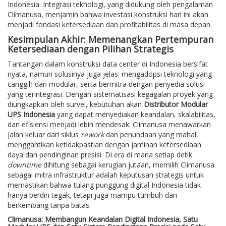
Indonesia. Integrasi teknologi, yang didukung oleh pengalaman
Climanusa, menjamin bahwa investasi konstruksi hari ini akan
menjadi fondasi ketersediaan dan profitabilitas di masa depan.
Kesimpulan Akhir: Memenangkan Pertempuran
Ketersediaan dengan Pilihan Strategis
Tantangan dalam konstruksi data center di Indonesia bersifat
nyata, namun solusinya juga jelas: mengadopsi teknologi yang
canggih dan modular, serta bermitra dengan penyedia solusi
yang terintegrasi. Dengan sistematisasi kegagalan proyek yang
diungkapkan oleh survei, kebutuhan akan
Distributor Modular
UPS Indonesia
yang dapat menyediakan keandalan, skalabilitas,
dan efisiensi menjadi lebih mendesak. Climanusa menawarkan
jalan keluar dari siklus
rework
dan penundaan yang mahal,
menggantikan ketidakpastian dengan jaminan ketersediaan
daya dan pendinginan presisi. Di era di mana setiap detik
downtime
dihitung sebagai kerugian jutaan, memilih Climanusa
sebagai mitra infrastruktur adalah keputusan strategis untuk
memastikan bahwa tulang punggung digital Indonesia tidak
hanya berdiri tegak, tetapi juga mampu tumbuh dan
berkembang tanpa batas.
Climanusa: Membangun Keandalan Digital Indonesia, Satu