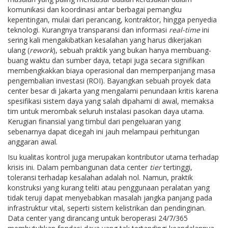
komunikasi dan koordinasi antar berbagai pemangku
kepentingan, mulai dari perancang, kontraktor, hingga penyedia
teknologi. Kurangnya transparansi dan informasi
real-time
ini
sering kali mengakibatkan kesalahan yang harus dikerjakan
ulang (
rework
), sebuah praktik yang bukan hanya membuang-
buang waktu dan sumber daya, tetapi juga secara signifikan
membengkakkan biaya operasional dan memperpanjang masa
pengembalian investasi (ROI). Bayangkan sebuah proyek data
center besar di Jakarta yang mengalami penundaan kritis karena
spesifikasi sistem daya yang salah dipahami di awal, memaksa
tim untuk merombak seluruh instalasi pasokan daya utama.
Kerugian finansial yang timbul dari pengeluaran yang
sebenarnya dapat dicegah ini jauh melampaui perhitungan
anggaran awal.
Isu kualitas kontrol juga merupakan kontributor utama terhadap
krisis ini. Dalam pembangunan data center
tier
tertinggi,
toleransi terhadap kesalahan adalah nol. Namun, praktik
konstruksi yang kurang teliti atau penggunaan peralatan yang
tidak teruji dapat menyebabkan masalah jangka panjang pada
infrastruktur vital, seperti sistem kelistrikan dan pendinginan.
Data center yang dirancang untuk beroperasi 24/7/365