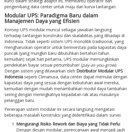
kunci dalam strategi adaptif ini, membantu operator dan
pengembang data center untuk maju dari kurva tantangan.
Modular UPS: Paradigma Baru dalam
Manajemen Daya yang Efisien
Konsep UPS modular muncul sebagai jawaban langsung
terhadap tantangan konstruksi dan skalabilitas yang dihadapi di
Indonesia. Tidak seperti sistem UPS monolitik tradisional, yang
mengharuskan operator untuk berinvestasi pada kapasitas daya
puncak (yang mungkin baru dibutuhkan bertahun-tahun
kemudian) sejak hari pertama, UPS modular memungkinkan
pendekatan ‘bayar sesuai pertumbuhan’ (
pay-as-you-grow
).
Dengan sistem yang ditawarkan oleh
Distributor Modular UPS
Indonesia
seperti Climanusa, data center dapat memulai dengan
kapasitas daya yang sesuai dengan kebutuhan awal mereka,
kemudian dengan mudah menambahkan modul daya tambahan
seiring dengan meningkatnya kepadatan rak atau masuknya
pelanggan baru.
Penerapan sistem modular ini secara langsung mengatasi
beberapa masalah konstruksi yang diidentifikasi dalam survei:
Mengurangi Risiko Rework dan Biaya yang Tidak Perlu:
Dengan desain modular, perencanaan awal menjadi jauh