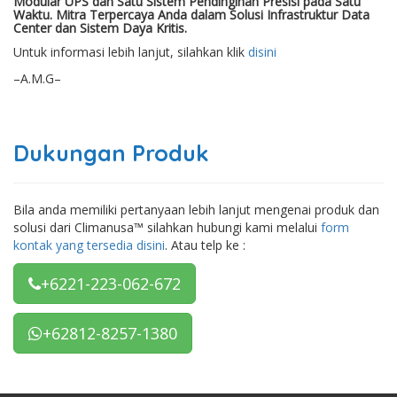
Modular UPS dan Satu Sistem Pendinginan Presisi pada Satu
Waktu. Mitra Terpercaya Anda dalam Solusi Infrastruktur Data
Center dan Sistem Daya Kritis.
Untuk informasi lebih lanjut, silahkan klik
disini
–A.M.G–
Dukungan Produk
Bila anda memiliki pertanyaan lebih lanjut mengenai produk dan
solusi dari Climanusa™ silahkan hubungi kami melalui
form
kontak yang tersedia disini
. Atau telp ke :
+6221-223-062-672
+62812-8257-1380