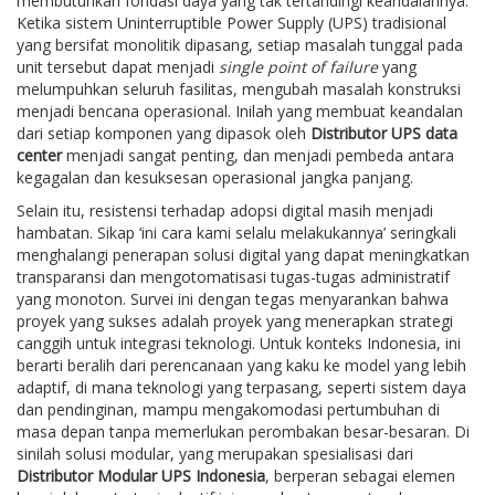
membutuhkan fondasi daya yang tak tertandingi keandalannya.
Ketika sistem Uninterruptible Power Supply (UPS) tradisional
yang bersifat monolitik dipasang, setiap masalah tunggal pada
unit tersebut dapat menjadi
single point of failure
yang
melumpuhkan seluruh fasilitas, mengubah masalah konstruksi
menjadi bencana operasional. Inilah yang membuat keandalan
dari setiap komponen yang dipasok oleh
Distributor UPS data
center
menjadi sangat penting, dan menjadi pembeda antara
kegagalan dan kesuksesan operasional jangka panjang.
Selain itu, resistensi terhadap adopsi digital masih menjadi
hambatan. Sikap ‘ini cara kami selalu melakukannya’ seringkali
menghalangi penerapan solusi digital yang dapat meningkatkan
transparansi dan mengotomatisasi tugas-tugas administratif
yang monoton. Survei ini dengan tegas menyarankan bahwa
proyek yang sukses adalah proyek yang menerapkan strategi
canggih untuk integrasi teknologi. Untuk konteks Indonesia, ini
berarti beralih dari perencanaan yang kaku ke model yang lebih
adaptif, di mana teknologi yang terpasang, seperti sistem daya
dan pendinginan, mampu mengakomodasi pertumbuhan di
masa depan tanpa memerlukan perombakan besar-besaran. Di
sinilah solusi modular, yang merupakan spesialisasi dari
Distributor Modular UPS Indonesia
, berperan sebagai elemen