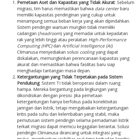
Pemetaan Aset dan Kapasitas yang Tidak Akurat
: Sebelum
migrasi, tim harus memastikan bahwa
data center
baru
memiliki kapasitas pendinginan yang cukup untuk
menampung semua beban kerja yang akan dipindahkan.
Sistem pendingin warisan mungkin tidak memiliki
cadangan (
headroom
) yang memadai untuk kepadatan
rak yang lebih tinggi atau peralatan
High-Performance
Computing (HPC)
dan
Artificial Intelligence (AI)
.
Climanusa menyediakan solusi
cooling
yang dapat
diskalakan, memungkinkan perencanaan kapasitas yang
akurat dan memastikan bahwa fasilitas baru siap
menghadapi tantangan masa depan.
Ketergantungan yang Tidak Terpetakan pada Sistem
Pendukung
: Sistem TI tidak beroperasi dalam ruang
hampa. Mereka bergantung pada lingkungan yang
dikondisikan dengan presisi. Jika pemetaan
ketergantungan hanya berfokus pada konektivitas
jaringan dan listrik, tetapi mengabaikan ketergantungan
kritis pada suhu dan kelembaban yang stabil, maka
pemutusan sistem pendingin selama pemadaman listrik
terkait migrasi dapat memicu kegagalan berantai. Solusi
pendingin Climanusa dirancang untuk integrasi yang
mulus, memberikan visibilitas real-time terhadap kondisi