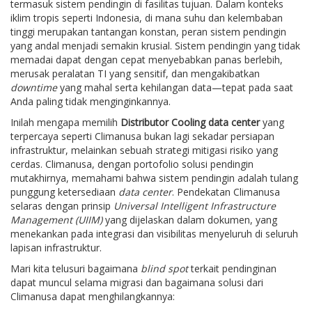
termasuk sistem pendingin di fasilitas tujuan. Dalam konteks
iklim tropis seperti Indonesia, di mana suhu dan kelembaban
tinggi merupakan tantangan konstan, peran sistem pendingin
yang andal menjadi semakin krusial. Sistem pendingin yang tidak
memadai dapat dengan cepat menyebabkan panas berlebih,
merusak peralatan TI yang sensitif, dan mengakibatkan
downtime
yang mahal serta kehilangan data—tepat pada saat
Anda paling tidak menginginkannya.
Inilah mengapa memilih
Distributor Cooling data center
yang
terpercaya seperti Climanusa bukan lagi sekadar persiapan
infrastruktur, melainkan sebuah strategi mitigasi risiko yang
cerdas. Climanusa, dengan portofolio solusi pendingin
mutakhirnya, memahami bahwa sistem pendingin adalah tulang
punggung ketersediaan
data center
. Pendekatan Climanusa
selaras dengan prinsip
Universal Intelligent Infrastructure
Management (UIIM)
yang dijelaskan dalam dokumen, yang
menekankan pada integrasi dan visibilitas menyeluruh di seluruh
lapisan infrastruktur.
Mari kita telusuri bagaimana
blind spot
terkait pendinginan
dapat muncul selama migrasi dan bagaimana solusi dari
Climanusa dapat menghilangkannya: