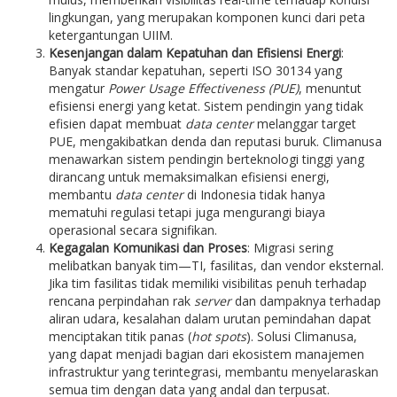
lingkungan, yang merupakan komponen kunci dari peta
ketergantungan UIIM.
Kesenjangan dalam Kepatuhan dan Efisiensi Energi
:
Banyak standar kepatuhan, seperti ISO 30134 yang
mengatur
Power Usage Effectiveness (PUE)
, menuntut
efisiensi energi yang ketat. Sistem pendingin yang tidak
efisien dapat membuat
data center
melanggar target
PUE, mengakibatkan denda dan reputasi buruk. Climanusa
menawarkan sistem pendingin berteknologi tinggi yang
dirancang untuk memaksimalkan efisiensi energi,
membantu
data center
di Indonesia tidak hanya
mematuhi regulasi tetapi juga mengurangi biaya
operasional secara signifikan.
Kegagalan Komunikasi dan Proses
: Migrasi sering
melibatkan banyak tim—TI, fasilitas, dan vendor eksternal.
Jika tim fasilitas tidak memiliki visibilitas penuh terhadap
rencana perpindahan rak
server
dan dampaknya terhadap
aliran udara, kesalahan dalam urutan pemindahan dapat
menciptakan titik panas (
hot spots
). Solusi Climanusa,
yang dapat menjadi bagian dari ekosistem manajemen
infrastruktur yang terintegrasi, membantu menyelaraskan
semua tim dengan data yang andal dan terpusat.