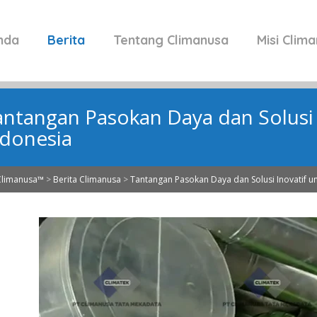
nda
Berita
Tentang Climanusa
Misi Clim
antangan Pasokan Daya dan Solusi 
ndonesia
Climanusa™
>
Berita Climanusa
>
Tantangan Pasokan Daya dan Solusi Inovatif un