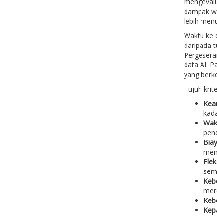
mengevalua
dampak wa
lebih menu
Waktu ke 
daripada t
Pergeseran
data AI. 
yang berke
Tujuh krit
Kean
kada
Wakt
pend
Biay
mem
Flek
semu
Kebe
mere
Kebe
Kep