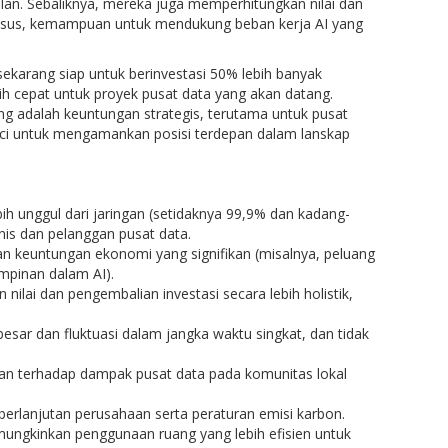
alan. Sebaliknya, mereka juga memperhitungkan nilai dan
kasus, kemampuan untuk mendukung beban kerja AI yang
karang siap untuk berinvestasi 50% lebih banyak
bih cepat untuk proyek pusat data yang akan datang.
ng adalah keuntungan strategis, terutama untuk pusat
ci untuk mengamankan posisi terdepan dalam lanskap
unggul dari jaringan (setidaknya 99,9% dan kadang-
is dan pelanggan pusat data.
 keuntungan ekonomi yang signifikan (misalnya, peluang
mpinan dalam AI).
ilai dan pengembalian investasi secara lebih holistik,
esar dan fluktuasi dalam jangka waktu singkat, dan tidak
n terhadap dampak pusat data pada komunitas lokal
rlanjutan perusahaan serta peraturan emisi karbon.
ungkinkan penggunaan ruang yang lebih efisien untuk