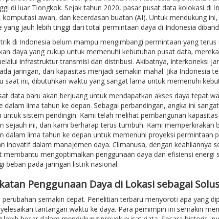
nggi di luar Tiongkok. Sejak tahun 2020, pasar pusat data kolokasi di I
si, komputasi awan, dan kecerdasan buatan (AI). Untuk mendukung i
 yang jauh lebih tinggi dari total permintaan daya di Indonesia diband
istrik di Indonesia belum mampu mengimbangi permintaan yang terus 
kan daya yang cukup untuk memenuhi kebutuhan pusat data, mere
elalui infrastruktur transmisi dan distribusi. Akibatnya, interkoneksi
ada jaringan, dan kapasitas menjadi semakin mahal. Jika Indonesia t
ju saat ini, dibutuhkan waktu yang sangat lama untuk memenuhi kebu
at data baru akan berjuang untuk mendapatkan akses daya tepat wakt
e dalam lima tahun ke depan. Sebagai perbandingan, angka ini sang
 untuk sistem pendingin. Kami telah melihat pembangunan kapasitas
 sejauh ini, dan kami berharap terus tumbuh. Kami memperkirakan 
 dalam lima tahun ke depan untuk memenuhi proyeksi permintaan pu
dan inovatif dalam manajemen daya. Climanusa, dengan keahliannya 
t membantu mengoptimalkan penggunaan daya dan efisiensi energi se
 beban pada jaringan listrik nasional.
katan Penggunaan Daya di Lokasi sebagai Solus
perubahan semakin cepat. Penelitian terbaru menyoroti apa yang dip
yelesaikan tantangan waktu ke daya. Para pemimpin ini semakin meny
 lebih besar dalam mendukung proyek pusat data. Secara historis, p