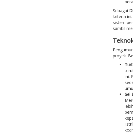
pera
Sebagai
Di
kriteria i
sistem pen
sambil me
Teknol
Pengumuma
proyek. Be
Turb
teru
ini.
sede
umum
Sel 
Mere
lebi
pemi
kepa
list
kean