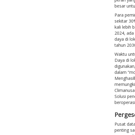
besar untu
Para pemi
sekitar 30
kali lebih
2024, ada
daya di l
tahun 203
Waktu unt
Daya di lok
digunakan,
dalam “mod
Menghasil
memungkin
Climanusa
Solusi pen
beroperas
Pergese
Pusat data
penting s