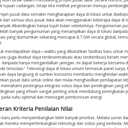
k tujuan cadangan, tetapi kita melihat pergeseran menuju pembangkit 
mpin pusat data semakin mengharapkan daya di lokasi untuk diadop
% dari semua situs pusat data akan menggunakan beberapa daya di l
 banyak dibandingkan hanya tujuh bulan sebelumnya. Pengumuman pus
 lebih banyak pengumuman yang menampilkan daya di lokasi daripad
okasi yang diumumkan sekarang mencapai 8,7 GW secara global, terma
0.
uk mendapatkan daya—waktu yang dibutuhkan fasilitas baru untuk me
asi (juga disebut daya terdesentralisasi atau terdistribusi) berarti men
 daripada hanya mengandalkan jaringan. Ini dapat bekerja bersama 
e terisolasi.” Teknologi daya di lokasi umum termasuk panel surya, tu
kan daya langsung di sumber konsumsi membantu menghindari waktu t
kan pusat data untuk online dan mulai menghasilkan pendapatan leb
 memahami pentingnya integrasi solusi daya dan pendinginan yang ef
dinginan yang efisien sangat penting untuk mendukung peningkatan 
i pada suhu optimal dan mencegah pemborosan energi.
ran Kriteria Penilaian Nilai
 baru perlu menyeimbangkan lebih banyak prioritas. Melalui survei 
aat mereka mempertimbangkan teknologi dan solusi yang berbeda. Me