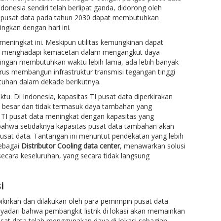
ndonesia sendiri telah berlipat ganda, didorong oleh
ni, pusat data pada tahun 2030 dapat membutuhkan
ingkan dengan hari ini.
meningkat ini. Meskipun utilitas kemungkinan dapat
ka menghadapi kemacetan dalam mengangkut daya
 jaringan membutuhkan waktu lebih lama, ada lebih banyak
erus membangun infrastruktur transmisi tegangan tinggi
tuhan dalam dekade berikutnya.
u. Di Indonesia, kapasitas TI pusat data diperkirakan
at besar dan tidak termasuk daya tambahan yang
 TI pusat data meningkat dengan kapasitas yang
bahwa setidaknya kapasitas pusat data tambahan akan
sat data. Tantangan ini menuntut pendekatan yang lebih
sebagai
Distributor Cooling data center
, menawarkan solusi
cara keseluruhan, yang secara tidak langsung
i
ikirkan dan dilakukan oleh para pemimpin pusat data
adari bahwa pembangkit listrik di lokasi akan memainkan
usat data telah menggunakan daya di lokasi sebagian