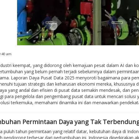
 9:40 am
ndustri keempat, yang didorong oleh kemajuan pesat dalam AI dan ko
rtumbuhan yang belum pernah terjadi sebelumnya dalam permintaan d
tama. Laporan Daya Pusat Data 2025 menyoroti bagaimana para pemim
enuhi tujuan strategis dan keharusan ekonomi mereka, khususnya 
ya yang andal dan efisien di pusat data semakin mendesak, dan pende
gi para pengelola dan pengembang pusat data untuk mencari solusi ya
solusi terkemuka, memahami dinamika ini dan menawarkan pendekat
buhan Permintaan Daya yang Tak Terbendun
a puluh tahun permintaan yang relatif datar, kebutuhan daya di Indon
h pendorong terbesar dari pertumbuhan ini. Indonesia diperkirakan 