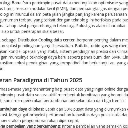
ologi Baru:
Para pemimpin pusat data menunjukkan optimisme yang tu
s bumi, reaktor modular kecil (SMR), dan pembangkit gas dengan pe
ologi ini muncul dalam peta jalan jangka panjang karena perusaha
umuman terbaru yang terkait dengan teknologi ini berfokus pada pus
na tahap awal pengembangan teknologi. Solusi gas alam diharapkan
 siap untuk penerapan skala besar.
, sebagai
Distributor Cooling data center
, berperan penting dalam me
n solusi pendinginan yang disesuaikan. Baik itu turbin gas yang men
n kondisi operasi yang stabil, sistem pendinginan presisi dari Clima
engan munculnya teknologi daya baru seperti panas bumi dan SMR,
asikan solusi pendinginan yang kompatibel dan berkelanjutan, yang a
n.
eran Paradigma di Tahun 2025
h masa-masa yang menantang bagi pusat data yang ingin online den
impin pusat data secara aktif membentuk kemitraan yang berani dan
, kami memperkirakan pertumbuhan berkelanjutan dari tiga tren ini:
umbuhan daya di lokasi:
Lebih dari 30% pusat data yang diumumkan 
okasi. Mengingat proyeksi pertumbuhan kapasitas daya pusat data dan
perkirakan pengumuman akan dipercepat.
eria pembelian yang berkembang:
Kriteria pembelian yang semakin k