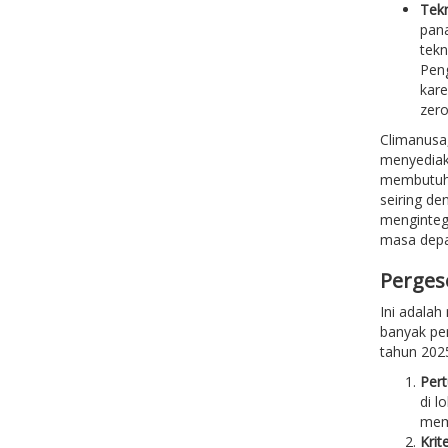
Tekn
pana
tekn
Peng
kare
zero
Climanusa
menyediaka
membutuhka
seiring d
mengintegr
masa depa
Perges
Ini adala
banyak pem
tahun 2025
Pert
di l
mem
Krit