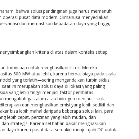
mahami bahwa solusi pendinginan juga harus memenuhi
 dari operasi pusat data modern. Climanusa menyediakan
bervariasi dan memastikan kepadatan daya yang tinggi,
nyeimbangkan kriteria di atas dalam konteks setiap
n turbin uap untuk menghasilkan listrik. Mereka
pasitas 500 MW atau lebih, karena hemat biaya pada skala
 model yang terlatih—sering mengandalkan turbin siklus
saat ini merupakan solusi daya di lokasi yang paling
da yang lebih tinggi menjadi faktor pembatas.
an mengubah gas alam atau hidrogen menjadi listrik.
terapkan dan menghasilkan emisi yang lebih sedikit dan
bakar bisa lebih mahal daripada beberapa solusi lain, para
g lebih cepat, perizinan yang lebih mudah, dan
dan strategis. Karena sel bahan bakar menghasilkan
taan daya karena pusat data semakin menjelajahi DC untuk