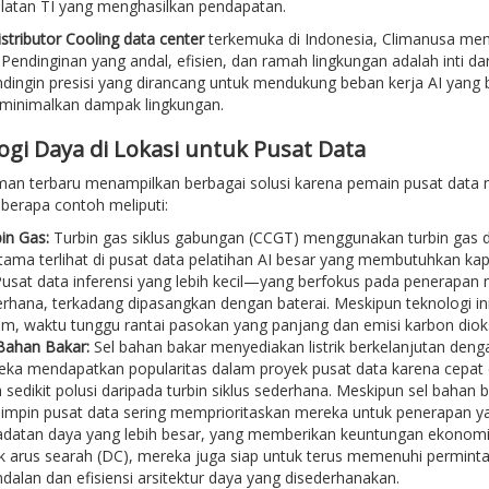
latan TI yang menghasilkan pendapatan.
stributor Cooling data center
terkemuka di Indonesia, Climanusa me
ni. Pendinginan yang andal, efisien, dan ramah lingkungan adalah inti
dingin presisi yang dirancang untuk mendukung beban kerja AI yang 
minimalkan dampak lingkungan.
ogi Daya di Lokasi untuk Pusat Data
n terbaru menampilkan berbagai solusi karena pemain pusat data me
berapa contoh meliputi:
in Gas:
Turbin gas siklus gabungan (CCGT) menggunakan turbin gas da
tama terlihat di pusat data pelatihan AI besar yang membutuhkan ka
 Pusat data inferensi yang lebih kecil—yang berfokus pada penerapan
rhana, terkadang dipasangkan dengan baterai. Meskipun teknologi ini 
, waktu tunggu rantai pasokan yang panjang dan emisi karbon dioksi
Bahan Bakar:
Sel bahan bakar menyediakan listrik berkelanjutan deng
ka mendapatkan popularitas dalam proyek pusat data karena cepat di
h sedikit polusi daripada turbin siklus sederhana. Meskipun sel bahan 
mpin pusat data sering memprioritaskan mereka untuk penerapan yan
datan daya yang lebih besar, yang memberikan keuntungan ekonomi 
rik arus searah (DC), mereka juga siap untuk terus memenuhi permin
dalan dan efisiensi arsitektur daya yang disederhanakan.