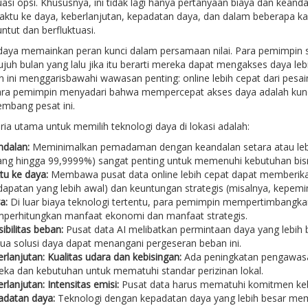
si opsi. Khususnya, ini tidak lagi hanya pertanyaan biaya dan keand
ktu ke daya, keberlanjutan, kepadatan daya, dan dalam beberapa 
ntut dan berfluktuasi.
daya memainkan peran kunci dalam persamaan nilai. Para pemimpin se
ujuh bulan yang lalu jika itu berarti mereka dapat mengakses daya le
 ini menggarisbawahi wawasan penting: online lebih cepat dari pesai
Para pemimpin menyadari bahwa mempercepat akses daya adalah kun
mbang pesat ini.
eria utama untuk memilih teknologi daya di lokasi adalah:
dalan:
Meminimalkan pemadaman dengan keandalan setara atau lebih 
ng hingga 99,9999%) sangat penting untuk memenuhi kebutuhan bisn
u ke daya:
Membawa pusat data online lebih cepat dapat memberikan
apatan yang lebih awal) dan keuntungan strategis (misalnya, kepemi
a:
Di luar biaya teknologi tertentu, para pemimpin mempertimbangkan n
perhitungkan manfaat ekonomi dan manfaat strategis.
sibilitas beban:
Pusat data AI melibatkan permintaan daya yang lebih b
a solusi daya dapat menangani pergeseran beban ini.
rlanjutan: Kualitas udara dan kebisingan:
Ada peningkatan pengawasa
ka dan kebutuhan untuk mematuhi standar perizinan lokal.
rlanjutan: Intensitas emisi:
Pusat data harus mematuhi komitmen kebe
adatan daya:
Teknologi dengan kepadatan daya yang lebih besar mem