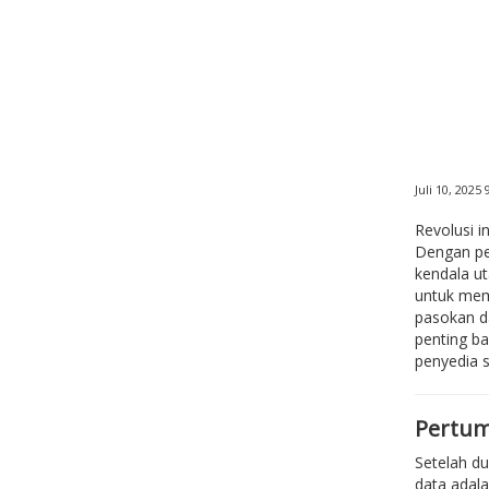
Juli 10, 2025
Revolusi i
Dengan pe
kendala u
untuk mem
pasokan da
penting ba
penyedia 
Pertum
Setelah du
data adala