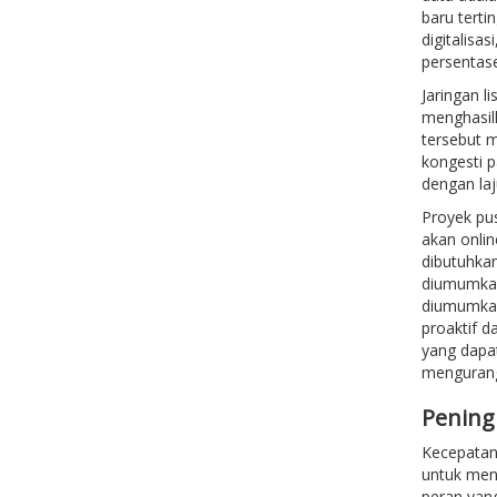
baru terti
digitalisa
persentase
Jaringan l
menghasil
tersebut m
kongesti p
dengan la
Proyek pus
akan onlin
dibutuhkan
diumumkan
diumumkan
proaktif 
yang dapa
mengurangi
Pening
Kecepatan 
untuk men
peran yang