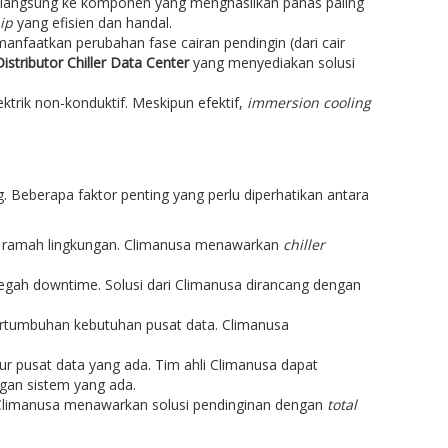
n langsung ke komponen yang menghasilkan panas paling
ip
yang efisien dan handal.
anfaatkan perubahan fase cairan pendingin (dari cair
istributor Chiller Data Center
yang menyediakan solusi
ktrik non-konduktif. Meskipun efektif,
immersion cooling
 Beberapa faktor penting yang perlu diperhatikan antara
dan ramah lingkungan. Climanusa menawarkan
chiller
gah downtime. Solusi dari Climanusa dirancang dengan
ertumbuhan kebutuhan pusat data. Climanusa
ur pusat data yang ada. Tim ahli Climanusa dapat
gan sistem yang ada.
. Climanusa menawarkan solusi pendinginan dengan
total