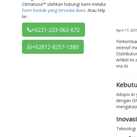
Climanusa™ silahkan hubungi kami melalui
form kontak yang tersedia disini
. Atau telp
ke :
+6221-223-062-672
April 17, 202
Perkembang
+62812-8257-1380
intensif m
Distributo
Artikel in
era AI.
Kebutu
Adopsi AI 
dengan G
mengatasi 
Inovas
Teknologi 