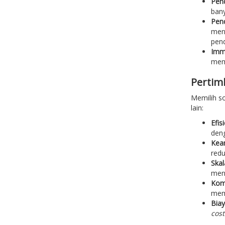
Pend
bany
Pend
menj
pend
Imme
memb
Pertim
Memilih so
lain:
Efis
deng
Kean
redu
Skala
men
Komp
memb
Biay
cost