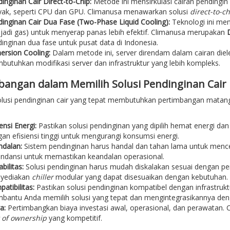
inginan Cair Direct-to-Chip:
Metode ini mensirkulasi cairan pendingi
ak, seperti CPU dan GPU. Climanusa menawarkan solusi
direct-to-ch
inginan Cair Dua Fase (Two-Phase Liquid Cooling):
Teknologi ini mem
adi gas) untuk menyerap panas lebih efektif. Climanusa merupakan
D
inginan dua fase untuk pusat data di Indonesia.
rsion Cooling:
Dalam metode ini, server direndam dalam cairan diele
utuhkan modifikasi server dan infrastruktur yang lebih kompleks.
bangan dalam Memilih Solusi Pendinginan Cair
lusi pendinginan cair yang tepat membutuhkan pertimbangan matang.
iensi Energi:
Pastikan solusi pendinginan yang dipilih hemat energi 
an efisiensi tinggi untuk mengurangi konsumsi energi.
dalan:
Sistem pendinginan harus handal dan tahan lama untuk mence
ndansi untuk memastikan keandalan operasional.
bilitas:
Solusi pendinginan harus mudah diskalakan sesuai dengan p
yediakan
chiller
modular yang dapat disesuaikan dengan kebutuhan.
atibilitas:
Pastikan solusi pendinginan kompatibel dengan infrastrukt
antu Anda memilih solusi yang tepat dan mengintegrasikannya den
a:
Pertimbangkan biaya investasi awal, operasional, dan perawatan
 of ownership
yang kompetitif.