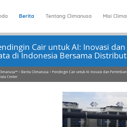
nda
Berita
Tentang Climanusa
Misi Clim
endingin Cair untuk AI: Inovasi da
ata di Indonesia Bersama Distribut
Climanusa™
>
Berita Climanusa
>
Pendingin Cair untuk AI: Inovasi dan Pertimban
Data Center