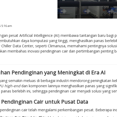
5 5:16 am
an pesat Artificial Intelligence (AI) membawa tantangan baru bagi p
embutuhkan daya komputasi yang tinggi, menghasilkan panas berlebih
r Chiller Data Center, seperti Climanusa, memahami pentingnya solus
i akan membahas inovasi pendinginan cair dan pertimbangan penting 
han Pendinginan yang Meningkat di Era AI
yang semakin meluas di berbagai industri mendorong peningkatan keb
PU
high-end
dan komponen lainnya menghasilkan panas yang signifika
panas berlebih ini, sehingga pendinginan cair menjadi solusi yang se
i Pendinginan Cair untuk Pusat Data
pendinginan cair telah mengalami perkembangan pesat. Beberapa inov