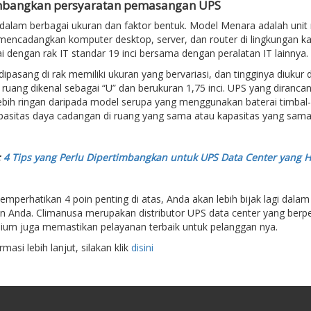
imbangkan persyaratan pemasangan UPS
dalam berbagai ukuran dan faktor bentuk. Model Menara adalah unit ma
 mencadangkan komputer desktop, server, dan router di lingkungan k
i dengan rak IT standar 19 inci bersama dengan peralatan IT lainnya.
ipasang di rak memiliki ukuran yang bervariasi, dan tingginya diukur 
p ruang dikenal sebagai “U” dan berukuran 1,75 inci. UPS yang diranc
 lebih ringan daripada model serupa yang menggunakan baterai timb
asitas daya cadangan di ruang yang sama atau kapasitas yang sama di
:
4 Tips yang Perlu Dipertimbangkan untuk UPS Data Center yang 
perhatikan 4 poin penting di atas, Anda akan lebih bijak lagi dala
n Anda. Climanusa merupakan distributor UPS data center yang berp
ium juga memastikan pelayanan terbaik untuk pelanggan nya.
masi lebih lanjut, silakan klik
disini