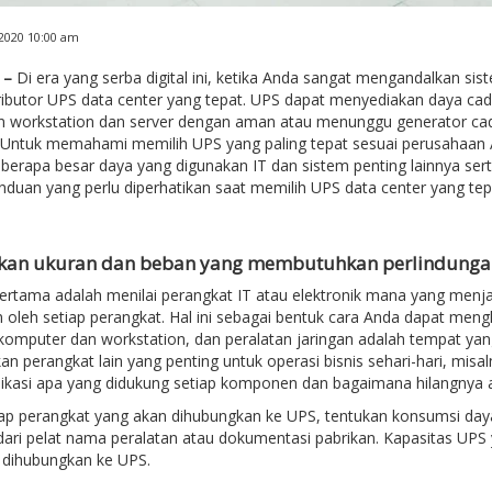
2020 10:00 am
 –
Di era yang serba digital ini, ketika Anda sangat mengandalkan s
ributor UPS data center yang tepat. UPS dapat menyediakan daya ca
 workstation dan server dengan aman atau menunggu generator cad
. Untuk memahami memilih UPS yang paling tepat sesuai perusahaan 
berapa besar daya yang digunakan IT dan sistem penting lainnya serta 
nduan yang perlu diperhatikan saat memilih UPS data center yang tep
ukan ukuran dan beban yang membutuhkan perlindunga
ertama adalah menilai perangkat IT atau elektronik mana yang menj
 oleh setiap perangkat. Hal ini sebagai bentuk cara Anda dapat men
 komputer dan workstation, dan peralatan jaringan adalah tempat ya
n perangkat lain yang penting untuk operasi bisnis sehari-hari, mis
likasi apa yang didukung setiap komponen dan bagaimana hilangnya 
ap perangkat yang akan dihubungkan ke UPS, tentukan konsumsi daya
dari pelat nama peralatan atau dokumentasi pabrikan. Kapasitas UP
 dihubungkan ke UPS.