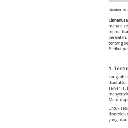
Oktober 16, 
Climanusa
mana dist
mematikan
peralatan
tentang se
Berikut pa
1. Tent
Langkah p
dibutuhkan
server IT,
menyertaka
Menilai ap
Untuk seti
diperoleh 
yang akan