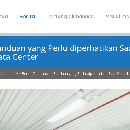
nda
Berita
Tentang Climanusa
Misi Clim
anduan yang Perlu diperhatikan Sa
ata Center
Climanusa™
>
Berita Climanusa
>
Panduan yang Perlu diperhatikan Saat Memilih