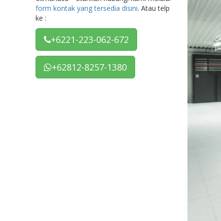
form kontak yang tersedia disini
. Atau telp
ke :
+6221-223-062-672
+62812-8257-1380