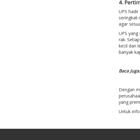
4. Pert
UPS hadir 
seringkali
agar sesua
UPS yang d
rak. Setia
kecil dan
banyak kap
Baca Juga
Dengan mem
perusahaa
yang prem
Untuk infor