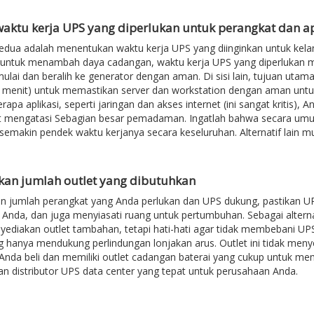
 waktu kerja UPS yang diperlukan untuk perangkat dan ap
dua adalah menentukan waktu kerja UPS yang diinginkan untuk kelanjut
 untuk menambah daya cadangan, waktu kerja UPS yang diperlukan mu
lai dan beralih ke generator dengan aman. Di sisi lain, tujuan uta
 menit) untuk memastikan server dan workstation dengan aman untuk
rapa aplikasi, seperti jaringan dan akses internet (ini sangat kritis)
t mengatasi Sebagian besar pemadaman. Ingatlah bahwa secara um
semakin pendek waktu kerjanya secara keseluruhan. Alternatif lain m
kan jumlah outlet yang dibutuhkan
 jumlah perangkat yang Anda perlukan dan UPS dukung, pastikan UP
nda, dan juga menyiasati ruang untuk pertumbuhan. Sebagai alterna
ediakan outlet tambahan, tetapi hati-hati agar tidak membebani UP
g hanya mendukung perlindungan lonjakan arus. Outlet ini tidak men
Anda beli dan memiliki outlet cadangan baterai yang cukup untuk me
 distributor UPS data center yang tepat untuk perusahaan Anda.