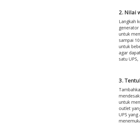
2. Nilai
Langkah ke
generator
untuk memu
sampai 10
untuk bebe
agar dapa
satu UPS, 
3. Tentu
Tambahkan
mendesak A
untuk meny
outlet yan
UPS yang 
menemukan