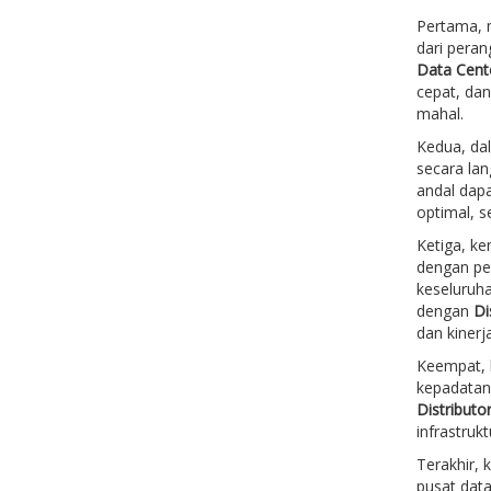
Pertama, 
dari peran
Data Cent
cepat, dan
mahal.
Kedua, dal
secara lan
andal dapa
optimal, s
Ketiga, k
dengan pe
keseluruha
dengan
Di
dan kinerja
Keempat, l
kepadatan 
Distributo
infrastruk
Terakhir, 
pusat data