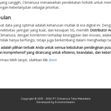
 yang canggih, Climanusa menawarkan pendekatan holistik untuk mem
ngan keberlanjutan sebagai prioritas.
ulan
sat data yang optimal adalah keharusan mutlak di era digital ini. Deng
nektivitas jaringan yang kuat, dan kesiapan 5G, memilih
Distributor 
 Climanusa, dengan komitmen terhadap keunggulan dan inovasi, adal
 tidak hanya berfungsi, tetapi juga berkembang dalam menghadapi t
adalah pilihan terbaik Anda untuk semua kebutuhan pendinginan pusa
n komprehensif yang dirancang untuk efisiensi, keandalan, dan keber
masi lebih lanjut, silahkan klik
disini
Copyright © 2015 - 2026 PT Climanusa Tata Mekadata
Developed by Evolutionteams