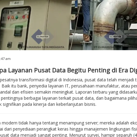
6:47 am
a Layanan Pusat Data Begitu Penting di Era Dig
pesatnya transformasi digital di Indonesia, pusat data telah menjadi
. Baik itu bank, penyedia layanan IT, perusahaan manufaktur, atau 
andal dan efisien semakin meningkat. Laporan terbaru yang didasarka
pentingnya berbagai layanan terkait pusat data, dan bagaimana pilih
signifikan pada kinerja dan keberlanjutan bisnis.
a modern tidak hanya tentang menampung server; mereka adalah ek
lai dari penyediaan perangkat keras hingga manajemen lingkungan fisik
usat data menjadi sangat penting. Menurut survei, hampir separuh 