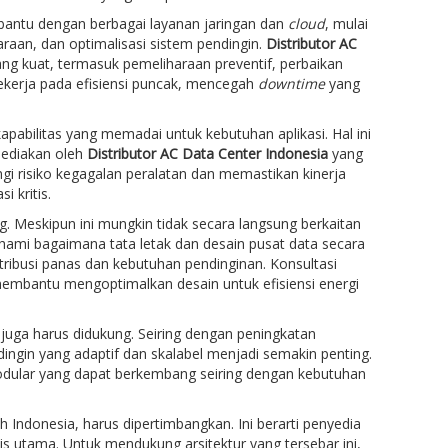
antu dengan berbagai layanan jaringan dan
cloud
, mulai
haraan, dan optimalisasi sistem pendingin.
Distributor AC
g kuat, termasuk pemeliharaan preventif, perbaikan
ekerja pada efisiensi puncak, mencegah
downtime
yang
pabilitas yang memadai untuk kebutuhan aplikasi. Hal ini
isediakan oleh
Distributor AC Data Center Indonesia
yang
gi risiko kegagalan peralatan dan memastikan kinerja
 kritis.
g. Meskipun ini mungkin tidak secara langsung berkaitan
ami bagaimana tata letak dan desain pusat data secara
ribusi panas dan kebutuhan pendinginan. Konsultasi
embantu mengoptimalkan desain untuk efisiensi energi
 juga harus didukung. Seiring dengan peningkatan
ingin yang adaptif dan skalabel menjadi semakin penting.
dular yang dapat berkembang seiring dengan kebutuhan
uh Indonesia, harus dipertimbangkan. Ini berarti penyedia
is utama. Untuk mendukung arsitektur yang tersebar ini,