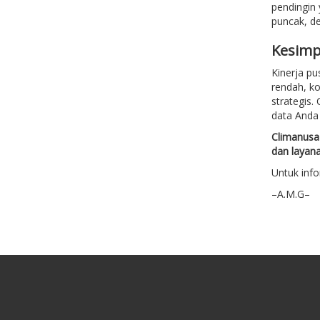
pendingin
puncak, de
Kesimp
Kinerja pu
rendah, ko
strategis.
data Anda
Climanusa 
dan layana
Untuk infor
–A.M.G–