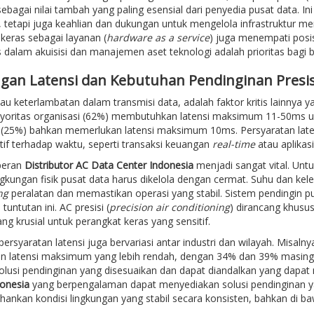
sebagai nilai tambah yang paling esensial dari penyedia pusat data.
k, tetapi juga keahlian dan dukungan untuk mengelola infrastruktur
keras sebagai layanan (
hardware as a service
) juga menempati posi
tas dalam akuisisi dan manajemen aset teknologi adalah prioritas bagi
gan Latensi dan Kebutuhan Pendinginan Presis
tau keterlambatan dalam transmisi data, adalah faktor kritis lainnya
oritas organisasi (62%) membutuhkan latensi maksimum 11-50ms un
(25%) bahkan memerlukan latensi maksimum 10ms. Persyaratan latensi
tif terhadap waktu, seperti transaksi keuangan
real-time
atau aplikas
 peran
Distributor AC Data Center Indonesia
menjadi sangat vital. Unt
ngkungan fisik pusat data harus dikelola dengan cermat. Suhu dan k
ng
peralatan dan memastikan operasi yang stabil. Sistem pendingin pus
untutan ini. AC presisi (
precision air conditioning
) dirancang khusu
yang krusial untuk perangkat keras yang sensitif.
, persyaratan latensi juga bervariasi antar industri dan wilayah. Misa
an latensi maksimum yang lebih rendah, dengan 34% dan 39% masing
olusi pendinginan yang disesuaikan dan dapat diandalkan yang dapa
donesia
yang berpengalaman dapat menyediakan solusi pendinginan ya
nkan kondisi lingkungan yang stabil secara konsisten, bahkan di ba