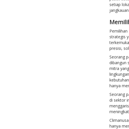
setiap lok
jangkauan 
Memili
Pemilihan
strategis 
terkemuka
presisi, s
Seorang p
dibangun s
mitra yang
lingkungan
kebutuhan 
hanya meny
Seorang pa
di sektor
menggaris
meningkat 
Climanusa
hanya meme