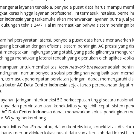
mengenai layanan terkelola, penyedia pusat data harus mampu memb
gkat keras hingga layanan profesional. Ini termasuk instalasi, pemeli
er Indonesia
yang terkemuka akan menawarkan layanan purna jual yan
 dukungan teknis 24/7. Hal ini memastikan bahwa sistem pendingin b
am hal persyaratan latensi, penyedia pusat data harus menawarkan ka
gsung berkaitan dengan efisiensi sistem pendingin. AC presisi yang d
t menciptakan lingkungan yang stabil, yang pada gilirannya menguran
ehingga mendukung latensi rendah yang diperlukan oleh aplikasi-aplikasi
emampuan untuk memfasilitasi
local network breakouts
adalah pentin
ndinginan, namun penyedia solusi pendinginan yang baik akan memah
n, termasuk penempatan peralatan jaringan, dapat memengaruhi dist
stributor AC Data Center Indonesia
sejak tahap perencanaan dapat m
.
ayanan jaringan interkoneksi 5G berkecepatan tinggi secara nasional
daya dan permintaan akan konektivitas yang lebih cepat, sistem pend
r AC Data Center Indonesia
dapat menawarkan solusi pendinginan mo
tur 5G yang berkembang.
konektivitas Pan-Eropa atau, dalam konteks kita, konektivitas di selur
 harus memungkinkan lokasi pusat data yang terpisah dari lokasi bisn