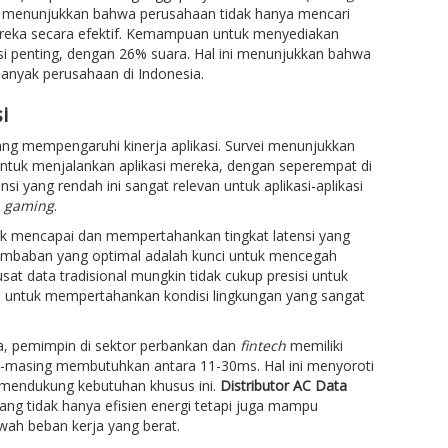
 Ini menunjukkan bahwa perusahaan tidak hanya mencari
 mereka secara efektif. Kemampuan untuk menyediakan
si penting, dengan 26% suara. Hal ini menunjukkan bahwa
 banyak perusahaan di Indonesia.
i
 yang mempengaruhi kinerja aplikasi. Survei menunjukkan
tuk menjalankan aplikasi mereka, dengan seperempat di
 yang rendah ini sangat relevan untuk aplikasi-aplikasi
i
gaming
.
uk mencapai dan mempertahankan tingkat latensi yang
elembaban yang optimal adalah kunci untuk mencegah
at data tradisional mungkin tidak cukup presisi untuk
s untuk mempertahankan kondisi lingkungan yang sangat
lnya, pemimpin di sektor perbankan dan
fintech
memiliki
-masing membutuhkan antara 11-30ms. Hal ini menyoroti
t mendukung kebutuhan khusus ini.
Distributor AC Data
ng tidak hanya efisien energi tetapi juga mampu
wah beban kerja yang berat.