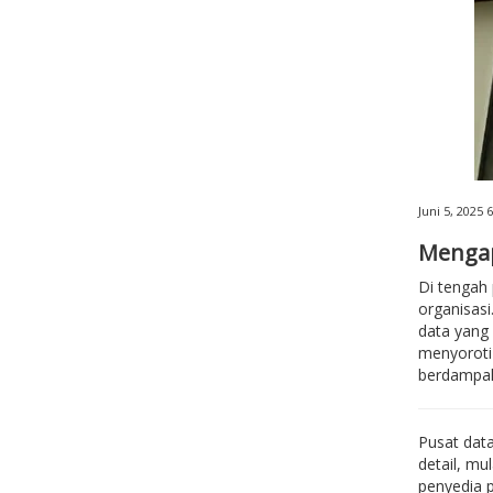
Juni 5, 2025 
Mengap
Di tengah 
organisasi
data yang 
menyoroti 
berdampak 
Pusat dat
detail, mu
penyedia p