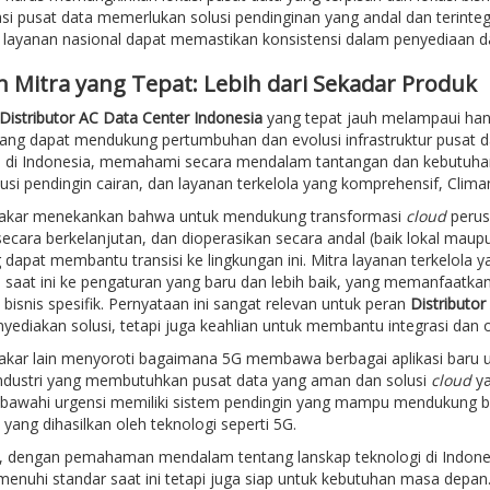
asi pusat data memerlukan solusi pendinginan yang andal dan terinteg
layanan nasional dapat memastikan konsistensi dalam penyediaan dan
h Mitra yang Tepat: Lebih dari Sekadar Produk
Distributor AC Data Center Indonesia
yang tepat jauh melampaui han
yang dapat mendukung pertumbuhan dan evolusi infrastruktur pusat d
 di Indonesia, memahami secara mendalam tantangan dan kebutuhan
olusi pendingin cairan, dan layanan terkelola yang komprehensif, Clim
akar menekankan bahwa untuk mendukung transformasi
cloud
perus
ecara berkelanjutan, dan dioperasikan secara andal (baik lokal mau
 dapat membantu transisi ke lingkungan ini. Mitra layanan terkelola
 saat ini ke pengaturan yang baru dan lebih baik, yang memanfaatkan
bisnis spesifik. Pernyataan ini sangat relevan untuk peran
Distributo
ediakan solusi, tetapi juga keahlian untuk membantu integrasi dan o
kar lain menyoroti bagaimana 5G membawa berbagai aplikasi baru unt
 industri yang membutuhkan pusat data yang aman dan solusi
cloud
ya
bawahi urgensi memiliki sistem pendingin yang mampu mendukung beb
yang dihasilkan oleh teknologi seperti 5G.
, dengan pemahaman mendalam tentang lanskap teknologi di Indonesi
nuhi standar saat ini tetapi juga siap untuk kebutuhan masa depan. 