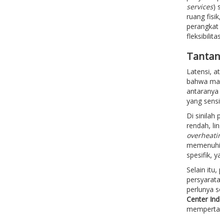
services
) 
ruang fisi
perangkat 
fleksibili
Tantan
Latensi, a
bahwa may
antaranya 
yang sensi
Di sinilah
rendah, li
overheati
memenuhi t
spesifik, 
Selain itu
persyarat
perlunya s
Center In
mempertaha