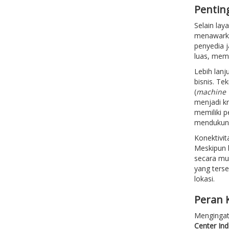
Pentin
Selain lay
menawar
penyedia 
luas, memi
Lebih lanj
bisnis. Te
(
machine 
menjadi kr
memiliki 
mendukung
Konektivi
Meskipun l
secara mul
yang terse
lokasi.
Peran 
Mengingat 
Center In