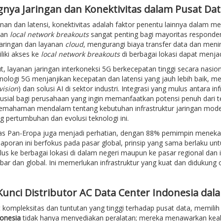
gnya Jaringan dan Konektivitas dalam Pusat Dat
anan dan latensi, konektivitas adalah faktor penentu lainnya dalam 
kan
local network breakouts
sangat penting bagi mayoritas responden
jaringan dan layanan
cloud
, mengurangi biaya transfer data dan meni
liki akses ke
local network breakouts
di berbagai lokasi dapat menjad
ut, layanan jaringan interkoneksi 5G berkecepatan tinggi secara nas
knologi 5G menjanjikan kecepatan dan latensi yang jauh lebih baik, mem
vision
) dan solusi AI di sektor industri. Integrasi yang mulus antara i
usial bagi perusahaan yang ingin memanfaatkan potensi penuh dari te
pemahaman mendalam tentang kebutuhan infrastruktur jaringan mod
 pertumbuhan dan evolusi teknologi ini.
tas Pan-Eropa juga menjadi perhatian, dengan 88% pemimpin menekank
aporan ini berfokus pada pasar global, prinsip yang sama berlaku u
us ke berbagai lokasi di dalam negeri maupun ke pasar regional dan i
bar dan global. Ini memerlukan infrastruktur yang kuat dan didukung 
Kunci Distributor AC Data Center Indonesia dal
kompleksitas dan tuntutan yang tinggi terhadap pusat data, memilih 
donesia
tidak hanya menyediakan peralatan; mereka menawarkan keahl