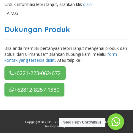
Untuk informasi lebih lanjut, silahkan klik
disini
–A.M.G–
Dukungan Produk
Bila anda memiliki pertanyaan lebih lanjut mengenai produk dan
solusi dari Climanusa™ silahkan hubungi kami melalui
form
kontak yang tersedia disini
. Atau telp ke :
+6221-223-062-672
+62812-8257-1380
Copyright © 2015 - 2026 PT Climanusa Tata Mekadata
Need Help?
Chat with us
Developed by Evolutionteams