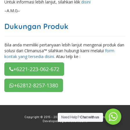
Untuk informasi lebih lanjut, silahkan klik
disini
–A.M.G–
Dukungan Produk
Bila anda memiliki pertanyaan lebih lanjut mengenai produk dan
solusi dari Climanusa™ silahkan hubungi kami melalui
form
kontak yang tersedia disini
. Atau telp ke :
+6221-223-062-672
+62812-8257-1380
Need Help?
Chat with us
Copyright © 2015 - 2026 PT Climanusa Tata Mekadata
Developed by Evolutionteams