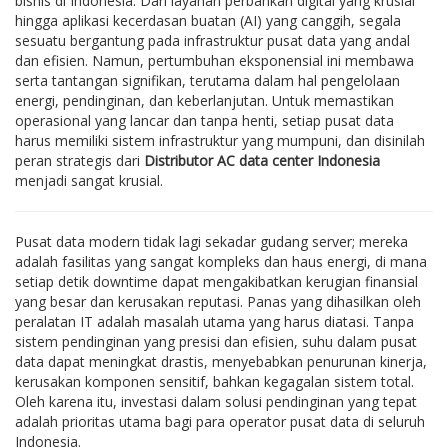
bisnis di Indonesia. Dari layanan perbankan digital yang krusial
hingga aplikasi kecerdasan buatan (AI) yang canggih, segala
sesuatu bergantung pada infrastruktur pusat data yang andal
dan efisien. Namun, pertumbuhan eksponensial ini membawa
serta tantangan signifikan, terutama dalam hal pengelolaan
energi, pendinginan, dan keberlanjutan. Untuk memastikan
operasional yang lancar dan tanpa henti, setiap pusat data
harus memiliki sistem infrastruktur yang mumpuni, dan disinilah
peran strategis dari
Distributor AC data center Indonesia
menjadi sangat krusial.
Pusat data modern tidak lagi sekadar gudang server; mereka
adalah fasilitas yang sangat kompleks dan haus energi, di mana
setiap detik downtime dapat mengakibatkan kerugian finansial
yang besar dan kerusakan reputasi. Panas yang dihasilkan oleh
peralatan IT adalah masalah utama yang harus diatasi. Tanpa
sistem pendinginan yang presisi dan efisien, suhu dalam pusat
data dapat meningkat drastis, menyebabkan penurunan kinerja,
kerusakan komponen sensitif, bahkan kegagalan sistem total.
Oleh karena itu, investasi dalam solusi pendinginan yang tepat
adalah prioritas utama bagi para operator pusat data di seluruh
Indonesia.