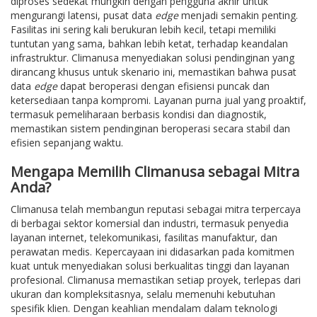
diproses sedekat mungkin dengan pengguna akhir untuk
mengurangi latensi, pusat data
edge
menjadi semakin penting.
Fasilitas ini sering kali berukuran lebih kecil, tetapi memiliki
tuntutan yang sama, bahkan lebih ketat, terhadap keandalan
infrastruktur. Climanusa menyediakan solusi pendinginan yang
dirancang khusus untuk skenario ini, memastikan bahwa pusat
data
edge
dapat beroperasi dengan efisiensi puncak dan
ketersediaan tanpa kompromi. Layanan purna jual yang proaktif,
termasuk pemeliharaan berbasis kondisi dan diagnostik,
memastikan sistem pendinginan beroperasi secara stabil dan
efisien sepanjang waktu.
Mengapa Memilih Climanusa sebagai Mitra
Anda?
Climanusa telah membangun reputasi sebagai mitra terpercaya
di berbagai sektor komersial dan industri, termasuk penyedia
layanan internet, telekomunikasi, fasilitas manufaktur, dan
perawatan medis. Kepercayaan ini didasarkan pada komitmen
kuat untuk menyediakan solusi berkualitas tinggi dan layanan
profesional. Climanusa memastikan setiap proyek, terlepas dari
ukuran dan kompleksitasnya, selalu memenuhi kebutuhan
spesifik klien. Dengan keahlian mendalam dalam teknologi