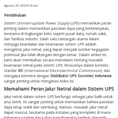
Agustus 29, 2024 8:30 am
Pendahuluan
Sistem
Uninterruptible Power Supply
(
UPS
) memainkan peran
penting dalam memastikan pasokan daya yang berkelanjutan,
terutama di lingkungan kritis seperti pusat data, rumah sakit,
dan fasilitas industri. Salah satu tantangan utama dalam
menjaga keandalan dan keamanan sistem
UPS
adalah
mengelola jalur netral, yang dapat menjadi sumber kegagalan
potensial jika tidak ditangani dengan benar. Dalam artikel ini,
kami akan membahas secara mendalam tentang masalah
keamanan netral pada sistem
UPS
, khususnya dalam konteks
standar
IEC
(
International Electrotechnical Commission
), dan
mengapa bermitra dengan
Distributor UPS Socomec Indonesia
sangat penting untuk mengatasi risiko ini.
Memahami Peran Jalur Netral dalam Sistem UPS
Jalur netral dalam sistem
UPS
berfungsi sebagai jalur balik untuk
arus listrik. Ini sangat penting untuk memastikan bahwa pasokan
daya tetap stabil dan seimbang. Namun, masalah jalur netral
dapat muncul, terutama pada instalasi yang kompleks di mana
beberapa sumber daya atau transformator terlibat. Masalah-