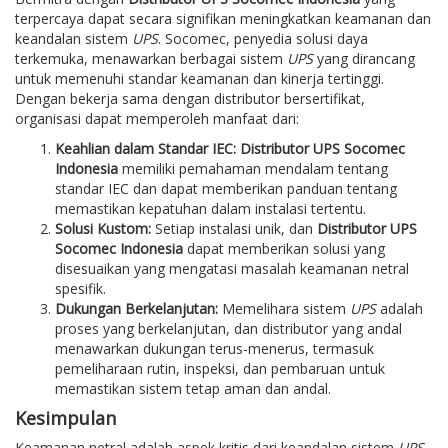
terpercaya dapat secara signifikan meningkatkan keamanan dan
keandalan sistem
UPS
. Socomec, penyedia solusi daya
terkemuka, menawarkan berbagai sistem
UPS
yang dirancang
untuk memenuhi standar keamanan dan kinerja tertinggi.
Dengan bekerja sama dengan distributor bersertifikat,
organisasi dapat memperoleh manfaat dari:
Keahlian dalam Standar IEC:
Distributor UPS Socomec
Indonesia
memiliki pemahaman mendalam tentang
standar IEC dan dapat memberikan panduan tentang
memastikan kepatuhan dalam instalasi tertentu.
Solusi Kustom:
Setiap instalasi unik, dan
Distributor UPS
Socomec Indonesia
dapat memberikan solusi yang
disesuaikan yang mengatasi masalah keamanan netral
spesifik.
Dukungan Berkelanjutan:
Memelihara sistem
UPS
adalah
proses yang berkelanjutan, dan distributor yang andal
menawarkan dukungan terus-menerus, termasuk
pemeliharaan rutin, inspeksi, dan pembaruan untuk
memastikan sistem tetap aman dan andal.
Kesimpulan
Keamanan netral adalah aspek kritis dari keandalan sistem
UPS
,