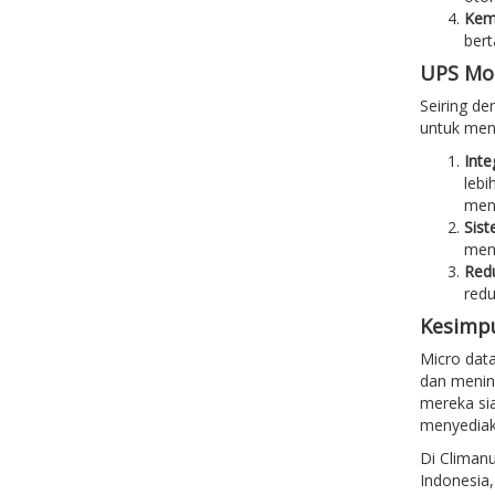
Kem
bert
UPS Mod
Seiring de
untuk mend
Inte
lebi
menj
Sis
meng
Redu
redu
Kesimp
Micro data
dan mening
mereka sia
menyediaka
Di Climan
Indonesia