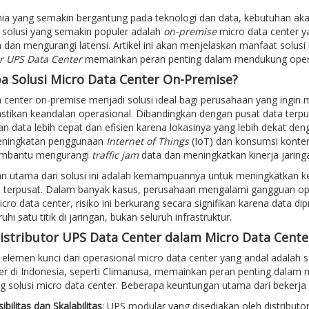
a yang semakin bergantung pada teknologi dan data, kebutuhan akan 
 solusi yang semakin populer adalah
on-premise
micro data center y
 dan mengurangi latensi. Artikel ini akan menjelaskan manfaat solus
or UPS Data Center
memainkan peran penting dalam mendukung opera
 Solusi Micro Data Center On-Premise?
 center on-premise menjadi solusi ideal bagi perusahaan yang ingin
tikan keandalan operasional. Dibandingkan dengan pusat data terpu
 data lebih cepat dan efisien karena lokasinya yang lebih dekat den
eningkatan penggunaan
Internet of Things
(IoT) dan konsumsi konten 
embantu mengurangi
traffic jam
data dan meningkatkan kinerja jaring
n utama dari solusi ini adalah kemampuannya untuk meningkatkan k
a terpusat. Dalam banyak kasus, perusahaan mengalami gangguan ope
ro data center, risiko ini berkurang secara signifikan karena data di
i satu titik di jaringan, bukan seluruh infrastruktur.
istributor UPS Data Center dalam Micro Data Cente
 elemen kunci dari operasional micro data center yang andal adalah s
er di Indonesia, seperti Climanusa, memainkan peran penting dalam
solusi micro data center. Beberapa keuntungan utama dari bekerja s
sibilitas dan Skalabilitas
: UPS modular yang disediakan oleh distribu