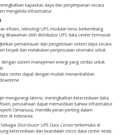
meningkatkan kapasitas daya dan penyimpanan secara
am mengelola infrastruktur.
n
 dan efisien, teknologi UPS modular terus berkembang
g ditawarkan oleh distributor UPS data center termasuk:
gkinkan pemantauan dan pengelolaan sistem daya secara
lum terjadi dan melakukan penyesuaian otomatis untuk
n dengan sistem manajemen energi yang cerdas untuk
l.
 data center dapat dengan mudah menambahkan
 downtime.
gin mengurangi latensi, meningkatkan ketersediaan data,
efisien, perusahaan dapat memastikan bahwa infrastruktur
eperti Climanusa, memiliki peran penting dalam
ter di Indonesia.
. Sebagai
Distributor UPS Data Center
terkemuka di
ung ketersediaan dan keandalan micro data center Anda.