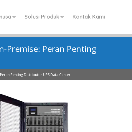
anusa
Solusi Produk
Kontak Kami
n-Premise: Peran Penting
Peran Penting Distributor UPS Data Center