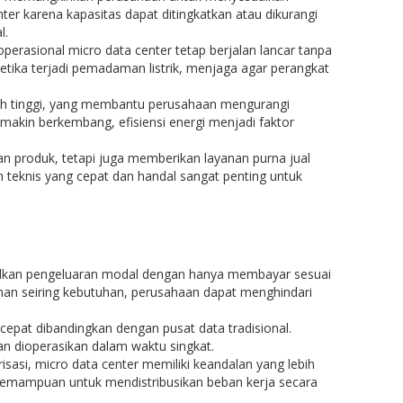
ter karena kapasitas dapat ditingkatkan atau dikurangi
l.
perasional micro data center tetap berjalan lancar tanpa
tika terjadi pemadaman listrik, menjaga agar perangkat
bih tinggi, yang membantu perusahaan mengurangi
emakin berkembang, efisiensi energi menjadi faktor
an produk, tetapi juga memberikan layanan purna jual
an teknis yang cepat dan handal sangat penting untuk
malkan pengeluaran modal dengan hanya membayar sesuai
 seiring kebutuhan, perusahaan dapat menghindari
 cepat dibandingkan dengan pusat data tradisional.
an dioperasikan dalam waktu singkat.
risasi, micro data center memiliki keandalan yang lebih
 kemampuan untuk mendistribusikan beban kerja secara