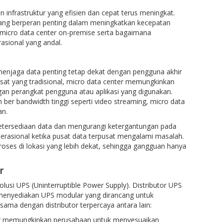
infrastruktur yang efisien dan cepat terus meningkat.
ang berperan penting dalam meningkatkan kecepatan
i micro data center on-premise serta bagaimana
sional yang andal.
 menjaga data penting tetap dekat dengan pengguna akhir
sat yang tradisional, micro data center memungkinkan
gan perangkat pengguna atau aplikasi yang digunakan.
ber bandwidth tinggi seperti video streaming, micro data
an.
etersediaan data dan mengurangi ketergantungan pada
rasional ketika pusat data terpusat mengalami masalah.
proses di lokasi yang lebih dekat, sehingga gangguan hanya
r
olusi UPS (Uninterruptible Power Supply). Distributor UPS
 menyediakan UPS modular yang dirancang untuk
ama dengan distributor terpercaya antara lain:
tor memungkinkan perusahaan untuk menyesuaikan