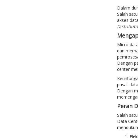
Dalam duni
Salah satu
akses data
Distribut
Mengapa
Micro data
dan memas
pemrosesan
Dengan p
center m
Keuntunga
pusat dat
Dengan mic
memengaruh
Peran D
Salah satu
Data Cent
mendukung 
Flek