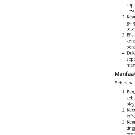
kapa
sesu
Kean
gang
teta
Efis
kons
pent
Duku
sepe
menj
Manfaat
Beberapa m
Pen
keb
biay
Kec
Infr
Kean
ting
otom