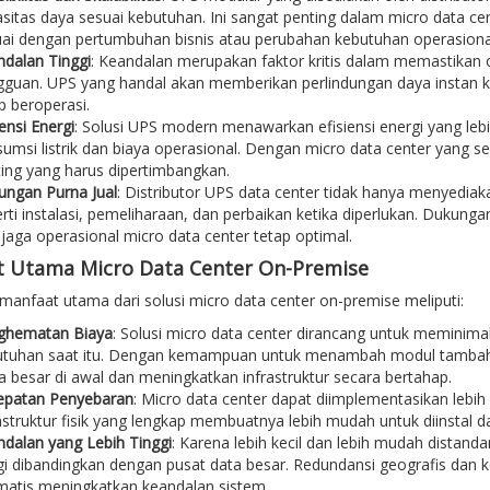
sitas daya sesuai kebutuhan. Ini sangat penting dalam micro data cen
ai dengan pertumbuhan bisnis atau perubahan kebutuhan operasiona
dalan Tinggi
: Keandalan merupakan faktor kritis dalam memastikan o
guan. UPS yang handal akan memberikan perlindungan daya instan ke
p beroperasi.
iensi Energi
: Solusi UPS modern menawarkan efisiensi energi yang le
umsi listrik dan biaya operasional. Dengan micro data center yang s
ing yang harus dipertimbangkan.
ngan Purna Jual
: Distributor UPS data center tidak hanya menyediak
rti instalasi, pemeliharaan, dan perbaikan ketika diperlukan. Dukung
aga operasional micro data center tetap optimal.
 Utama Micro Data Center On-Premise
anfaat utama dari solusi micro data center on-premise meliputi:
ghematan Biaya
: Solusi micro data center dirancang untuk memini
utuhan saat itu. Dengan kemampuan untuk menambah modul tambahan
a besar di awal dan meningkatkan infrastruktur secara bertahap.
epatan Penyebaran
: Micro data center dapat diimplementasikan lebih
astruktur fisik yang lengkap membuatnya lebih mudah untuk diinstal d
dalan yang Lebih Tinggi
: Karena lebih kecil dan lebih mudah distanda
gi dibandingkan dengan pusat data besar. Redundansi geografis dan
atis meningkatkan keandalan sistem.