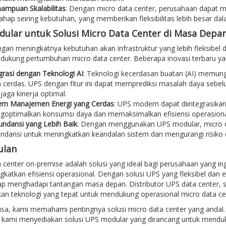
ampuan Skalabilitas
: Dengan micro data center, perusahaan dapat 
ahap seiring kebutuhan, yang memberikan fleksibilitas lebih besar dal
ular untuk Solusi Micro Data Center di Masa Depa
ngan meningkatnya kebutuhan akan infrastruktur yang lebih fleksibel
ukung pertumbuhan micro data center. Beberapa inovasi terbaru yan
grasi dengan Teknologi AI
: Teknologi kecerdasan buatan (AI) memun
h cerdas. UPS dengan fitur ini dapat memprediksi masalah daya sebe
aga kinerja optimal.
tem Manajemen Energi yang Cerdas
: UPS modern dapat diintegrasika
optimalkan konsumsi daya dan memaksimalkan efisiensi operasiona
ndansi yang Lebih Baik
: Dengan menggunakan UPS modular, micro
ndansi untuk meningkatkan keandalan sistem dan mengurangi risiko
ulan
 center on-premise adalah solusi yang ideal bagi perusahaan yang in
katkan efisiensi operasional. Dengan solusi UPS yang fleksibel dan 
p menghadapi tantangan masa depan. Distributor UPS data center, s
n teknologi yang tepat untuk mendukung operasional micro data cen
usa, kami memahami pentingnya solusi micro data center yang andal
, kami menyediakan solusi UPS modular yang dirancang untuk menduk