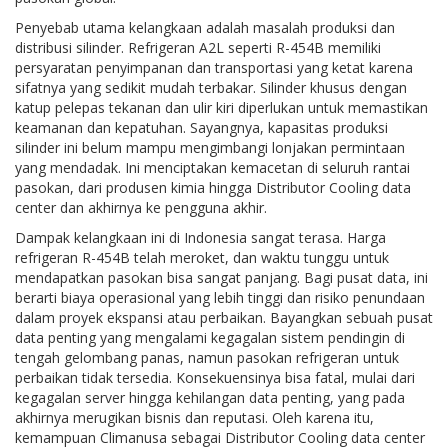
Penyebab utama kelangkaan adalah masalah produksi dan
distribusi silinder. Refrigeran A2L seperti R-454B memiliki
persyaratan penyimpanan dan transportasi yang ketat karena
sifatnya yang sedikit mudah terbakar. Silinder khusus dengan
katup pelepas tekanan dan ulir kiri diperlukan untuk memastikan
keamanan dan kepatuhan. Sayangnya, kapasitas produksi
silinder ini belum mampu mengimbangi lonjakan permintaan
yang mendadak. Ini menciptakan kemacetan di seluruh rantai
pasokan, dari produsen kimia hingga Distributor Cooling data
center dan akhirnya ke pengguna akhir.
Dampak kelangkaan ini di Indonesia sangat terasa. Harga
refrigeran R-454B telah meroket, dan waktu tunggu untuk
mendapatkan pasokan bisa sangat panjang. Bagi pusat data, ini
berarti biaya operasional yang lebih tinggi dan risiko penundaan
dalam proyek ekspansi atau perbaikan. Bayangkan sebuah pusat
data penting yang mengalami kegagalan sistem pendingin di
tengah gelombang panas, namun pasokan refrigeran untuk
perbaikan tidak tersedia. Konsekuensinya bisa fatal, mulai dari
kegagalan server hingga kehilangan data penting, yang pada
akhirnya merugikan bisnis dan reputasi. Oleh karena itu,
kemampuan Climanusa sebagai Distributor Cooling data center