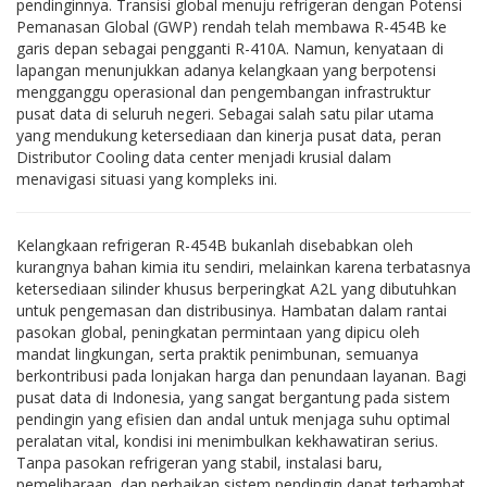
pendinginnya. Transisi global menuju refrigeran dengan Potensi
Pemanasan Global (GWP) rendah telah membawa R-454B ke
garis depan sebagai pengganti R-410A. Namun, kenyataan di
lapangan menunjukkan adanya kelangkaan yang berpotensi
mengganggu operasional dan pengembangan infrastruktur
pusat data di seluruh negeri. Sebagai salah satu pilar utama
yang mendukung ketersediaan dan kinerja pusat data, peran
Distributor Cooling data center menjadi krusial dalam
menavigasi situasi yang kompleks ini.
Kelangkaan refrigeran R-454B bukanlah disebabkan oleh
kurangnya bahan kimia itu sendiri, melainkan karena terbatasnya
ketersediaan silinder khusus berperingkat A2L yang dibutuhkan
untuk pengemasan dan distribusinya. Hambatan dalam rantai
pasokan global, peningkatan permintaan yang dipicu oleh
mandat lingkungan, serta praktik penimbunan, semuanya
berkontribusi pada lonjakan harga dan penundaan layanan. Bagi
pusat data di Indonesia, yang sangat bergantung pada sistem
pendingin yang efisien dan andal untuk menjaga suhu optimal
peralatan vital, kondisi ini menimbulkan kekhawatiran serius.
Tanpa pasokan refrigeran yang stabil, instalasi baru,
pemeliharaan, dan perbaikan sistem pendingin dapat terhambat,