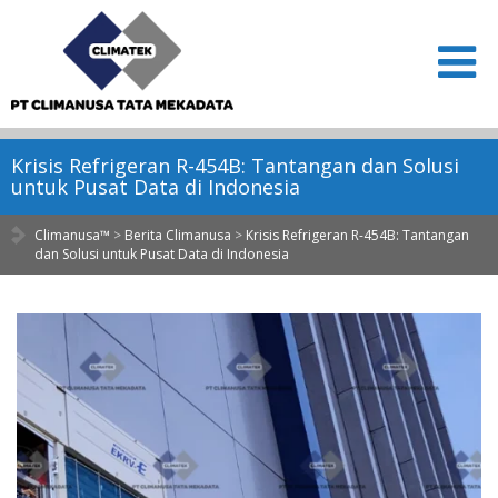
Krisis Refrigeran R-454B: Tantangan dan Solusi
untuk Pusat Data di Indonesia
Climanusa™
>
Berita Climanusa
>
Krisis Refrigeran R-454B: Tantangan
dan Solusi untuk Pusat Data di Indonesia