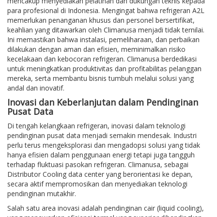
mencakup menyediakan pelatihan dan dukungan teknis kepada
para profesional di Indonesia. Mengingat bahwa refrigeran A2L
memerlukan penanganan khusus dan personel bersertifikat,
keahlian yang ditawarkan oleh Climanusa menjadi tidak ternilai.
Ini memastikan bahwa instalasi, pemeliharaan, dan perbaikan
dilakukan dengan aman dan efisien, meminimalkan risiko
kecelakaan dan kebocoran refrigeran. Climanusa berdedikasi
untuk meningkatkan produktivitas dan profitabilitas pelanggan
mereka, serta membantu bisnis tumbuh melalui solusi yang
andal dan inovatif.
Inovasi dan Keberlanjutan dalam Pendinginan
Pusat Data
Di tengah kelangkaan refrigeran, inovasi dalam teknologi
pendinginan pusat data menjadi semakin mendesak. Industri
perlu terus mengeksplorasi dan mengadopsi solusi yang tidak
hanya efisien dalam penggunaan energi tetapi juga tangguh
terhadap fluktuasi pasokan refrigeran. Climanusa, sebagai
Distributor Cooling data center yang berorientasi ke depan,
secara aktif mempromosikan dan menyediakan teknologi
pendinginan mutakhir.
Salah satu area inovasi adalah pendinginan cair (liquid cooling),