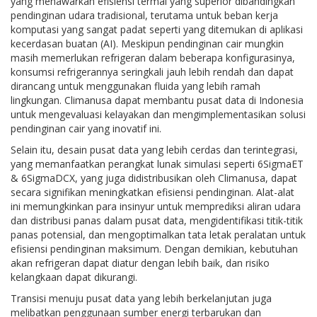
yang menawarkan efisiensi termal yang superior dibandingkan
pendinginan udara tradisional, terutama untuk beban kerja
komputasi yang sangat padat seperti yang ditemukan di aplikasi
kecerdasan buatan (AI). Meskipun pendinginan cair mungkin
masih memerlukan refrigeran dalam beberapa konfigurasinya,
konsumsi refrigerannya seringkali jauh lebih rendah dan dapat
dirancang untuk menggunakan fluida yang lebih ramah
lingkungan. Climanusa dapat membantu pusat data di Indonesia
untuk mengevaluasi kelayakan dan mengimplementasikan solusi
pendinginan cair yang inovatif ini.
Selain itu, desain pusat data yang lebih cerdas dan terintegrasi,
yang memanfaatkan perangkat lunak simulasi seperti 6SigmaET
& 6SigmaDCX, yang juga didistribusikan oleh Climanusa, dapat
secara signifikan meningkatkan efisiensi pendinginan. Alat-alat
ini memungkinkan para insinyur untuk memprediksi aliran udara
dan distribusi panas dalam pusat data, mengidentifikasi titik-titik
panas potensial, dan mengoptimalkan tata letak peralatan untuk
efisiensi pendinginan maksimum. Dengan demikian, kebutuhan
akan refrigeran dapat diatur dengan lebih baik, dan risiko
kelangkaan dapat dikurangi.
Transisi menuju pusat data yang lebih berkelanjutan juga
melibatkan penggunaan sumber energi terbarukan dan