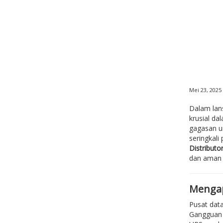
Mei 23, 2025
Dalam lans
krusial da
gagasan u
seringkali
Distributo
dan aman u
Mengap
Pusat data
Gangguan d