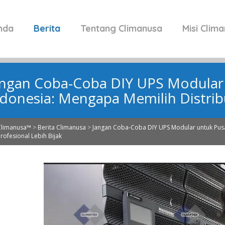
nda
Berita
Tentang Climanusa
Misi Clim
angan Coba-Coba DIY UPS Modular 
ndonesia: Mengapa Memilih Distribu
Climanusa™
>
Berita Climanusa
>
Jangan Coba-Coba DIY UPS Modular untuk Pusa
Profesional Lebih Bijak