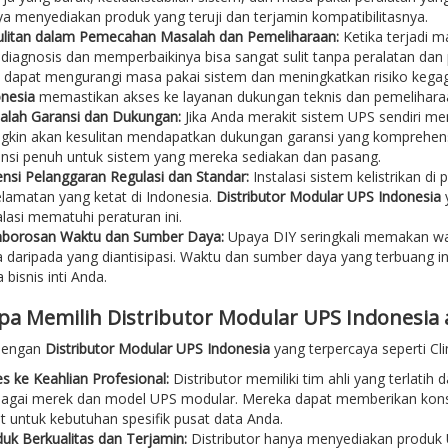
a menyediakan produk yang teruji dan terjamin kompatibilitasnya.
ulitan dalam Pemecahan Masalah dan Pemeliharaan:
Ketika terjadi m
iagnosis dan memperbaikinya bisa sangat sulit tanpa peralatan dan 
 dapat mengurangi masa pakai sistem dan meningkatkan risiko keg
nesia
memastikan akses ke layanan dukungan teknis dan pemeliharaa
alah Garansi dan Dukungan:
Jika Anda merakit sistem UPS sendiri 
kin akan kesulitan mendapatkan dukungan garansi yang komprehensif
nsi penuh untuk sistem yang mereka sediakan dan pasang.
nsi Pelanggaran Regulasi dan Standar:
Instalasi sistem kelistrikan di
lamatan yang ketat di Indonesia.
Distributor Modular UPS Indonesia
alasi mematuhi peraturan ini.
borosan Waktu dan Sumber Daya:
Upaya DIY seringkali memakan wa
 daripada yang diantisipasi. Waktu dan sumber daya yang terbuang ini 
 bisnis inti Anda.
a Memilih Distributor Modular UPS Indonesia a
dengan
Distributor Modular UPS Indonesia
yang terpercaya seperti C
s ke Keahlian Profesional:
Distributor memiliki tim ahli yang terlati
agai merek dan model UPS modular. Mereka dapat memberikan konsu
t untuk kebutuhan spesifik pusat data Anda.
uk Berkualitas dan Terjamin:
Distributor hanya menyediakan produk U