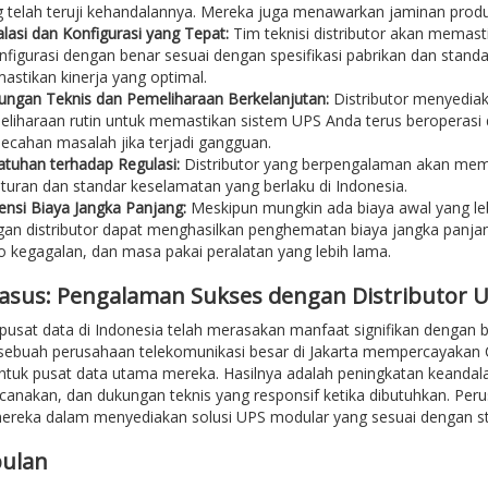
 telah teruji kehandalannya. Mereka juga menawarkan jaminan produ
alasi dan Konfigurasi yang Tepat:
Tim teknisi distributor akan memas
nfigurasi dengan benar sesuai dengan spesifikasi pabrikan dan standa
stikan kinerja yang optimal.
ngan Teknis dan Pemeliharaan Berkelanjutan:
Distributor menyediak
liharaan rutin untuk memastikan sistem UPS Anda terus beroperas
cahan masalah jika terjadi gangguan.
tuhan terhadap Regulasi:
Distributor yang berpengalaman akan mem
turan dan standar keselamatan yang berlaku di Indonesia.
iensi Biaya Jangka Panjang:
Meskipun mungkin ada biaya awal yang leb
an distributor dapat menghasilkan penghematan biaya jangka panjang
ko kegagalan, dan masa pakai peralatan yang lebih lama.
Kasus: Pengalaman Sukses dengan Distributor U
pusat data di Indonesia telah merasakan manfaat signifikan dengan
 sebuah perusahaan telekomunikasi besar di Jakarta mempercayakan
tuk pusat data utama mereka. Hasilnya adalah peningkatan keandala
ncanakan, dan dukungan teknis yang responsif ketika dibutuhkan. Per
mereka dalam menyediakan solusi UPS modular yang sesuai dengan s
ulan