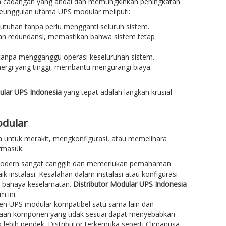
a cadangan yang andal dan memungkinkan peningkatan
Keunggulan utama UPS modular meliputi:
butuhan tanpa perlu mengganti seluruh sistem.
an redundansi, memastikan bahwa sistem tetap
i tanpa mengganggu operasi keseluruhan sistem.
ergi yang tinggi, membantu mengurangi biaya
ular UPS Indonesia
yang tepat adalah langkah krusial
odular
 untuk merakit, mengkonfigurasi, atau memelihara
rmasuk:
odern sangat canggih dan memerlukan pemahaman
ik instalasi. Kesalahan dalam instalasi atau konfigurasi
n bahaya keselamatan.
Distributor Modular UPS Indonesia
 ini.
UPS modular kompatibel satu sama lain dan
gunaan komponen yang tidak sesuai dapat menyebabkan
g lebih pendek. Distributor terkemuka seperti Climanusa