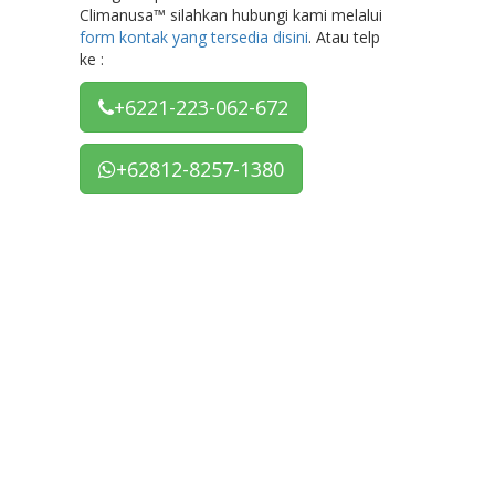
Climanusa™ silahkan hubungi kami melalui
form kontak yang tersedia disini
. Atau telp
ke :
+6221-223-062-672
+62812-8257-1380