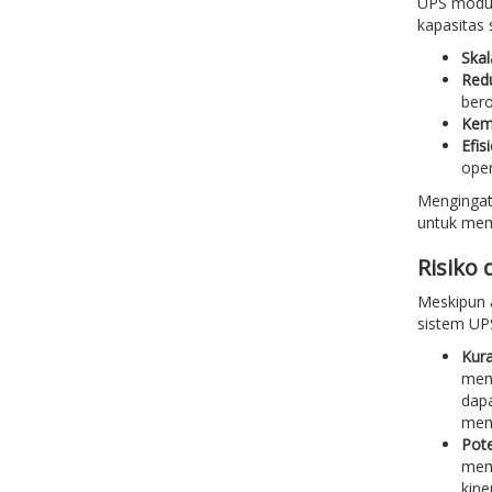
UPS modul
kapasitas 
Skala
Redu
bero
Kem
Efis
oper
Mengingat
untuk mema
Risiko
Meskipun 
sistem UPS
Kur
mend
dapa
memi
Pot
meme
kine