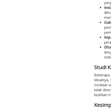
yang
Inst
diko
mema
Duku
peme
peme
Kepa
pera
Efis
deng
risi
Studi 
Beberapa 
Misalnya,
modular un
tidak dire
keahlian 
Kesimp