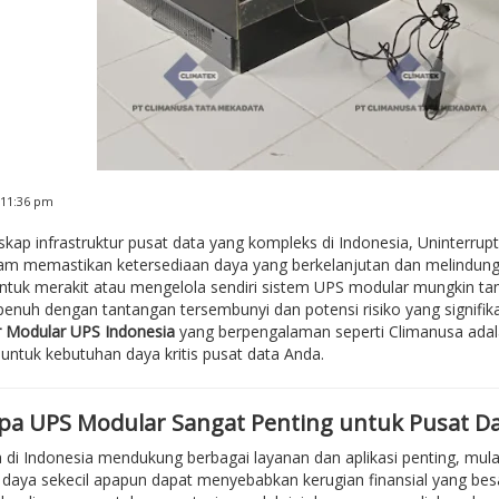
 11:36 pm
kap infrastruktur pusat data yang kompleks di Indonesia, Uninterru
lam memastikan ketersediaan daya yang berkelanjutan dan melindungi p
ntuk merakit atau mengelola sendiri sistem UPS modular mungkin ta
 penuh dengan tantangan tersembunyi dan potensi risiko yang signifi
r Modular UPS Indonesia
yang berpengalaman seperti Climanusa adala
ntuk kebutuhan daya kritis pusat data Anda.
a UPS Modular Sangat Penting untuk Pusat Dat
 di Indonesia mendukung berbagai layanan dan aplikasi penting, mulai
aya sekecil apapun dapat menyebabkan kerugian finansial yang besar