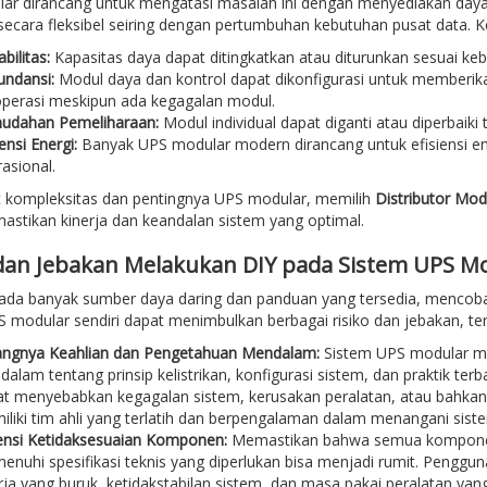
ar dirancang untuk mengatasi masalah ini dengan menyediakan day
secara fleksibel seiring dengan pertumbuhan kebutuhan pusat data. 
bilitas:
Kapasitas daya dapat ditingkatkan atau diturunkan sesuai ke
ndansi:
Modul daya dan kontrol dapat dikonfigurasi untuk memberik
perasi meskipun ada kegagalan modul.
udahan Pemeliharaan:
Modul individual dapat diganti atau diperbaik
iensi Energi:
Banyak UPS modular modern dirancang untuk efisiensi en
asional.
 kompleksitas dan pentingnya UPS modular, memilih
Distributor Mod
stikan kinerja dan keandalan sistem yang optimal.
 dan Jebakan Melakukan DIY pada Sistem UPS M
ada banyak sumber daya daring dan panduan yang tersedia, mencoba
 modular sendiri dapat menimbulkan berbagai risiko dan jebakan, te
angnya Keahlian dan Pengetahuan Mendalam:
Sistem UPS modular m
alam tentang prinsip kelistrikan, konfigurasi sistem, dan praktik terba
t menyebabkan kegagalan sistem, kerusakan peralatan, atau bahka
liki tim ahli yang terlatih dan berpengalaman dalam menangani sistem
ensi Ketidaksesuaian Komponen:
Memastikan bahwa semua komponen 
nuhi spesifikasi teknis yang diperlukan bisa menjadi rumit. Peng
rja yang buruk, ketidakstabilan sistem, dan masa pakai peralatan yan