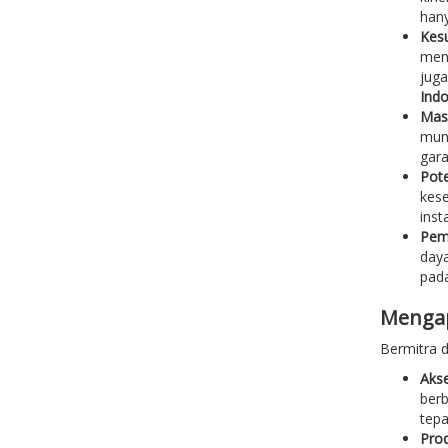
hany
Kes
mend
juga
Indo
Mas
mung
gara
Pote
kese
inst
Pem
daya
pada
Mengap
Bermitra 
Akse
berb
tepa
Prod