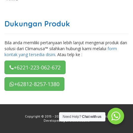
Dukungan Produk
Bila anda memiliki pertanyaan lebih lanjut mengenai produk dan
solusi dari Climanusa™ silahkan hubungi kami melalui
form
kontak yang tersedia disini
. Atau telp ke :
+6221-223-062-672
+62812-8257-1380
Copyright © 2015 - 2026 PT Climanusa Tata Mekadata
Need Help?
Chat with us
Developed by Evolutionteams