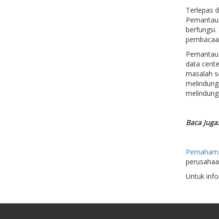
Terlepas d
Pemantaua
berfungsi
pembacaan 
Pemantaua
data cent
masalah s
melindungi
melindungi
Baca Juga
Pemahaman
perusahaan
Untuk infor