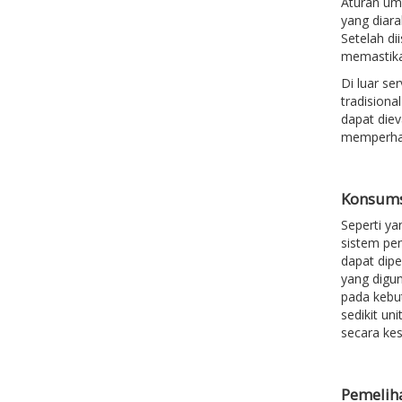
Aturan um
yang diara
Setelah di
memastika
Di luar se
tradisiona
dapat diev
memperhati
Konsums
Seperti ya
sistem pen
dapat dipe
yang digun
pada kebut
sedikit un
secara kes
Pemelih