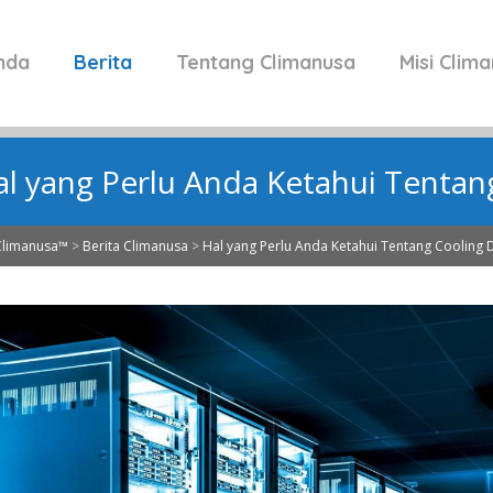
nda
Berita
Tentang Climanusa
Misi Clim
al yang Perlu Anda Ketahui Tentan
Climanusa™
>
Berita Climanusa
>
Hal yang Perlu Anda Ketahui Tentang Cooling 