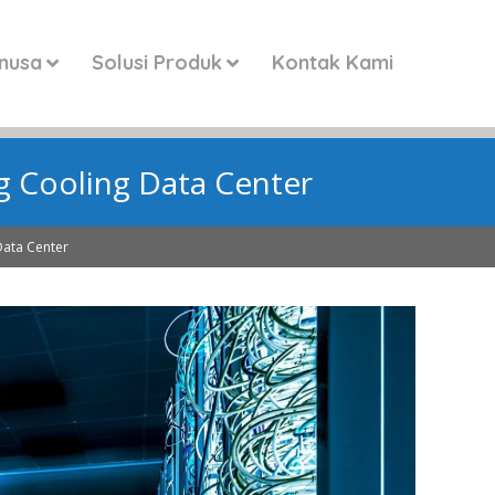
anusa
Solusi Produk
Kontak Kami
g Cooling Data Center
Data Center