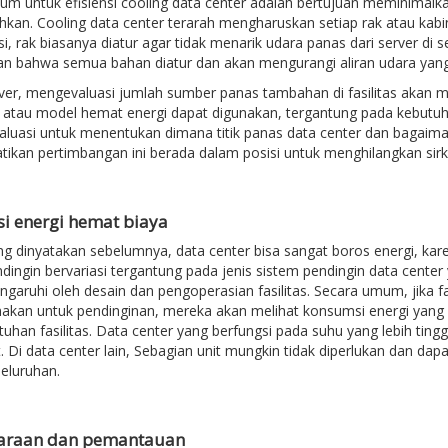
um untuk efisiensi cooling data center adalah bertujuan meminimalk
hkan. Cooling data center terarah mengharuskan setiap rak atau kabine
isi, rak biasanya diatur agar tidak menarik udara panas dari server d
n bahwa semua bahan diatur dan akan mengurangi aliran udara yang
rver, mengevaluasi jumlah sumber panas tambahan di fasilitas akan m
l atau model hemat energi dapat digunakan, tergantung pada kebutuhan 
aluasi untuk menentukan dimana titik panas data center dan bagaima
kan pertimbangan ini berada dalam posisi untuk menghilangkan sirk
i energi hemat biaya
ng dinyatakan sebelumnya, data center bisa sangat boros energi, ka
dingin bervariasi tergantung pada jenis sistem pendingin data center
ngaruhi oleh desain dan pengoperasian fasilitas. Secara umum, jika
akan untuk pendinginan, mereka akan melihat konsumsi energi yang l
uhan fasilitas. Data center yang berfungsi pada suhu yang lebih ting
it. Di data center lain, Sebagian unit mungkin tidak diperlukan dan d
eluruhan.
araan dan pemantauan