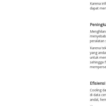
Karena inf
dapat mem
Peningk
Menghilang
menyebabk
peralatan 
Karena tek
yang anda
untuk mene
sehingga f
mempersem
Efisiens
Cooling da
di data ce
andal, hem