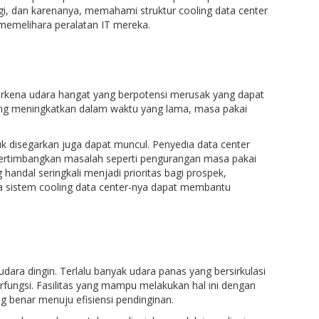
gi, dan karenanya, memahami struktur cooling data center
memelihara peralatan IT mereka.
terkena udara hangat yang berpotensi merusak yang dapat
yang meningkatkan dalam waktu yang lama, masa pakai
uk disegarkan juga dapat muncul. Penyedia data center
ertimbangkan masalah seperti pengurangan masa pakai
andal seringkali menjadi prioritas bagi prospek,
ara sistem cooling data center-nya dapat membantu
dara dingin. Terlalu banyak udara panas yang bersirkulasi
rfungsi. Fasilitas yang mampu melakukan hal ini dengan
g benar menuju efisiensi pendinginan.