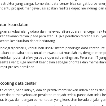
rastruktur yang sangat kompleks, data center bisa sangat boros ener
bantu prospek mengevaluasi apakah fasilitas dapat melindungi dan 
atan keandalan
kan sirkulasi ulang udara dan melewati aliran udara mencegah rak 
an tekanan termal pada peralatan IT. Jika peralatan terkena suhu 
secara keseluruhan dapat berkurang.
nologi diperbarui, kebutuhan untuk sistem pendingin data center unt
l akan berusaha keras untuk mewaspadai masalah ini, dengan memp
ntukan potensi efeknya pada operasi pendinginan. Peralatan IT yang h
asilitas yang juga melihat keandalan sebagai prioritas dan memelih
pit proses pemilihan.
i cooling data center
ta center, pada intinya, adalah praktik memisahkan udara panas dari u
nter dapat menyebabkan peralatan menjadi terlalu panas dan tidak be
at biaya, dan dengan pemantauan yang konsisten berada di jalur yan