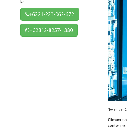
ke :
+6221-223-062-672
+62812-8257-1380
November 25
Climanusa
center mo