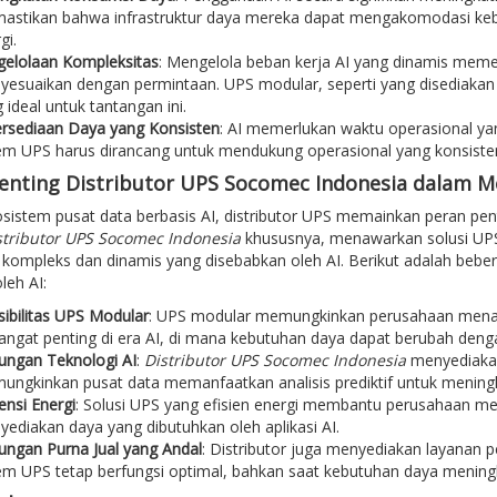
stikan bahwa infrastruktur daya mereka dapat mengakomodasi keb
gi.
elolaan Kompleksitas
: Mengelola beban kerja AI yang dinamis memer
esuaikan dengan permintaan. UPS modular, seperti yang disediakan
 ideal untuk tantangan ini.
rsediaan Daya yang Konsisten
: AI memerlukan waktu operasional ya
em UPS harus dirancang untuk mendukung operasional yang konsisten
enting Distributor UPS Socomec Indonesia dalam 
sistem pusat data berbasis AI, distributor UPS memainkan peran pen
stributor UPS Socomec Indonesia
khususnya, menawarkan solusi UP
 kompleks dan dinamis yang disebabkan oleh AI. Berikut adalah beb
leh AI:
sibilitas UPS Modular
: UPS modular memungkinkan perusahaan menam
sangat penting di era AI, di mana kebutuhan daya dapat berubah den
ungan Teknologi AI
:
Distributor UPS Socomec Indonesia
menyediakan
ngkinkan pusat data memanfaatkan analisis prediktif untuk meningk
iensi Energi
: Solusi UPS yang efisien energi membantu perusahaan men
ediakan daya yang dibutuhkan oleh aplikasi AI.
ngan Purna Jual yang Andal
: Distributor juga menyediakan layanan
em UPS tetap berfungsi optimal, bahkan saat kebutuhan daya meningk