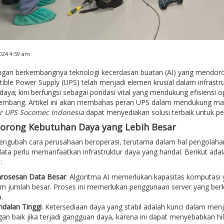
024 4:59 am
engan berkembangnya teknologi kecerdasan buatan (AI) yang mendoro
tible Power Supply (UPS) telah menjadi elemen krusial dalam infrastr
aya; kini berfungsi sebagai pondasi vital yang mendukung efisiensi o
kembang. Artikel ini akan membahas peran UPS dalam mendukung mas
or UPS Socomec Indonesia
dapat menyediakan solusi terbaik untuk p
dorong Kebutuhan Daya yang Lebih Besar
mengubah cara perusahaan beroperasi, terutama dalam hal pengolaha
 data perlu memanfaatkan infrastruktur daya yang handal. Berikut ad
:
rosesan Data Besar
: Algoritma AI memerlukan kapasitas komputasi
m jumlah besar. Proses ini memerlukan penggunaan server yang ber
.
dalan Tinggi
: Ketersediaan daya yang stabil adalah kunci dalam menja
an baik jika terjadi gangguan daya, karena ini dapat menyebabkan hi