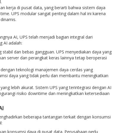
.
an kerja di pusat data, yang berarti bahwa sistem daya
time. UPS modular sangat penting dalam hal ini karena
 dinamis.
gnya AI, UPS telah menjadi bagian integral dari
 AI adalah:
 stabil dan bebas gangguan. UPS menyediakan daya yang
an server dan perangkat keras lainnya tetap beroperasi
pi dengan teknologi manajemen daya cerdas yang
nsumsi daya yang tidak perlu dan membantu meningkatkan
yang lebih akurat. Sistem UPS yang terintegrasi dengan AI
ngurangi risiko downtime dan meningkatkan ketersediaan
AI
menghadirkan beberapa tantangan terkait dengan konsumsi
l:
kan konsumsi daya di pusat data. Perusahaan perlu