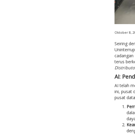
Oktober 8, 2
Seiring d
Uninterrup
cadangan d
terus ber
Distribut
AI: Pen
AI telah 
ini, pusat
pusat data
Pem
dala
daya
Kean
deng