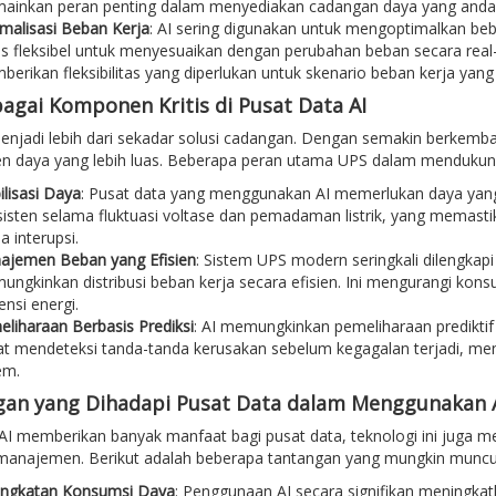
ainkan peran penting dalam menyediakan cadangan daya yang andal
malisasi Beban Kerja
: AI sering digunakan untuk mengoptimalkan beb
s fleksibel untuk menyesuaikan dengan perubahan beban secara real-
erikan fleksibilitas yang diperlukan untuk skenario beban kerja yang
agai Komponen Kritis di Pusat Data AI
enjadi lebih dari sekadar solusi cadangan. Dengan semakin berkemban
 daya yang lebih luas. Beberapa peran utama UPS dalam mendukung
ilisasi Daya
: Pusat data yang menggunakan AI memerlukan daya yang
isten selama fluktuasi voltase dan pemadaman listrik, yang memastik
a interupsi.
ajemen Beban yang Efisien
: Sistem UPS modern seringkali dilengka
ngkinkan distribusi beban kerja secara efisien. Ini mengurangi ko
iensi energi.
liharaan Berbasis Prediksi
: AI memungkinkan pemeliharaan prediktif 
t mendeteksi tanda-tanda kerusakan sebelum kegagalan terjadi, me
em.
an yang Dihadapi Pusat Data dalam Menggunakan 
AI memberikan banyak manfaat bagi pusat data, teknologi ini juga 
manajemen. Berikut adalah beberapa tantangan yang mungkin muncu
ingkatan Konsumsi Daya
: Penggunaan AI secara signifikan meningkat