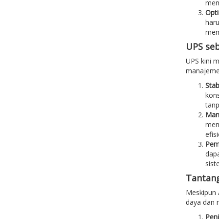
mem
Opti
haru
memb
UPS seb
UPS kini m
manajemen
Stab
kons
tanp
Man
memu
efis
Peme
dapa
sist
Tantang
Meskipun 
daya dan 
Pen