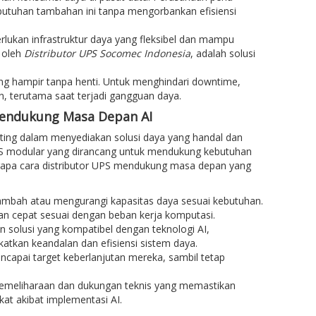
utuhan tambahan ini tanpa mengorbankan efisiensi
lukan infrastruktur daya yang fleksibel dan mampu
 oleh
Distributor UPS Socomec Indonesia
, adalah solusi
ng hampir tanpa henti. Untuk menghindari downtime,
, terutama saat terjadi gangguan daya.
Mendukung Masa Depan AI
ting dalam menyediakan solusi daya yang handal dan
S modular yang dirancang untuk mendukung kebutuhan
erapa cara distributor UPS mendukung masa depan yang
bah atau mengurangi kapasitas daya sesuai kebutuhan.
gan cepat sesuai dengan beban kerja komputasi.
 solusi yang kompatibel dengan teknologi AI,
atkan keandalan dan efisiensi sistem daya.
capai target keberlanjutan mereka, sambil tetap
 pemeliharaan dan dukungan teknis yang memastikan
at akibat implementasi AI.