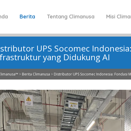
nda
Berita
Tentang Climanusa
Misi Clim
istributor UPS Socomec Indonesia
nfrastruktur yang Didukung AI
Climanusa™
>
Berita Climanusa
>
Distributor UPS Socomec Indonesia: Fondasi M