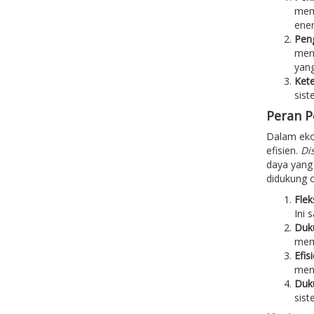
mema
ener
Peng
meny
yang
Kete
sist
Peran P
Dalam eko
efisien.
Di
daya yang
didukung o
Flek
Ini 
Duk
memu
Efis
meny
Duku
sist