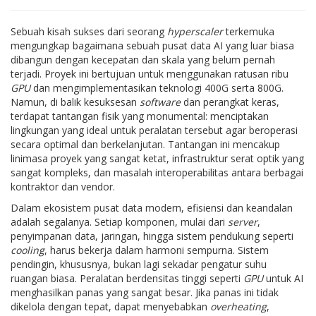
Sebuah kisah sukses dari seorang
hyperscaler
terkemuka
mengungkap bagaimana sebuah pusat data AI yang luar biasa
dibangun dengan kecepatan dan skala yang belum pernah
terjadi. Proyek ini bertujuan untuk menggunakan ratusan ribu
GPU
dan mengimplementasikan teknologi 400G serta 800G.
Namun, di balik kesuksesan
software
dan perangkat keras,
terdapat tantangan fisik yang monumental: menciptakan
lingkungan yang ideal untuk peralatan tersebut agar beroperasi
secara optimal dan berkelanjutan. Tantangan ini mencakup
linimasa proyek yang sangat ketat, infrastruktur serat optik yang
sangat kompleks, dan masalah interoperabilitas antara berbagai
kontraktor dan vendor.
Dalam ekosistem pusat data modern, efisiensi dan keandalan
adalah segalanya. Setiap komponen, mulai dari
server
,
penyimpanan data, jaringan, hingga sistem pendukung seperti
cooling
, harus bekerja dalam harmoni sempurna. Sistem
pendingin, khususnya, bukan lagi sekadar pengatur suhu
ruangan biasa. Peralatan berdensitas tinggi seperti
GPU
untuk AI
menghasilkan panas yang sangat besar. Jika panas ini tidak
dikelola dengan tepat, dapat menyebabkan
overheating
,