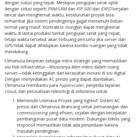
dengan solusi yang tepat. Meskipun pengujian serat optik
dengan solusi seperti
PXM/LXM
dan
FIP-500
dari
EXFO
berjalan
lancar dan menghemat waktu, keseluruhan proyek bisa
terhambat jika sistem pendinginnya gagal memenuhi beban
termal yang masif. Kontraktor mungkin dapat menghemat
waktu di lantai produksi berkat pengujian serat yang cepat,
tetapi waktu tersebut akan terbuang percuma jika
server
dan
GPU
tidak dapat dihidupkan karena kondisi ruangan yang tidak
mendukung.
Climanusa berperan sebagai mitra strategis yang memastikan
sisi fisik infrastruktur—khususnya iklim mikro dalam ruang
server
—tidak ketinggalan dari kecepatan inovasi di sisi digital.
Dengan menyediakan AC presisi yang dapat diandalkan,
Climanusa membantu para
hyperscaler
, penyedia layanan
cloud
, dan perusahaan teknologi di Indonesia untuk:
Memenuhi Linimasa Proyek yang Agresif: Sistem AC
presisi dari Climanusa dirancang untuk pemasangan dan
commissioning
yang efisien, sejalan dengan kecepatan
pembangunan pusat data modern. Dukungan teknis yang
responsif memastikan tidak ada penundaan karena
masalah pendinginan.