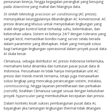
penurunan kinerja, hingga kegagalan perangkat yang berujung
pada
downtime
yang mahal dan hilangnya data.
Di sinilah teknologi
precision air conditioning
(AC presisi)
menunjukkan keunggulannya dibandingkan AC konvensional. AC
presisi dirancang khusus untuk menyediakan lingkungan yang
stabil dengan kontrol ketat terhadap suhu, kelembaban, dan
kebersihan udara. Sistem ini bekerja 24/7 dengan toleransi yang
sangat kecil, memastikan kondisi ruang
server
selalu berada
dalam parameter yang ditetapkan. Inilah yang menjadi solusi
bagi tantangan lingkungan operasional dalam proyek pusat data
AI skala besar.
Climanusa, sebagai distributor AC presisi Indonesia terkemuka,
memahami betul dinamika dan tuntutan pasar pusat data di
Indonesia. Perusahaan ini tidak hanya menyediakan unit AC
presisi dari merek-merek ternama, tetapi juga menawarkan
solusi lengkap yang mencakup perancangan sistem, instalasi,
commissioning
, hingga layanan pemeliharaan dan perbaikan
(
retrofit
). Keahlian Climanusa sangat sesuai dengan kebutuhan
proyek
hyperscaler
yang membutuhkan kecepatan dan presisi.
Dalam konteks kisah sukses pembangunan pusat data AI,
bayangkan jika tantangan lingkungan thermal tidak ditangani