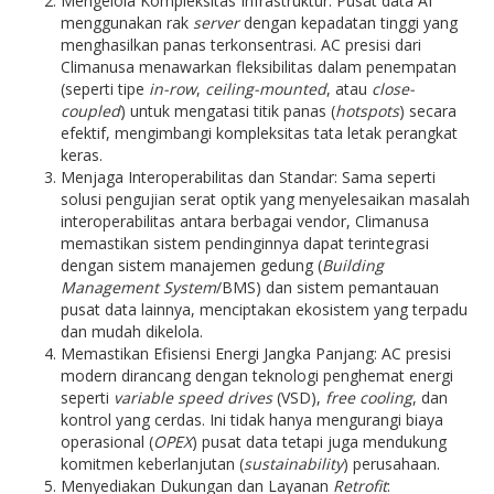
Mengelola Kompleksitas Infrastruktur: Pusat data AI
menggunakan rak
server
dengan kepadatan tinggi yang
menghasilkan panas terkonsentrasi. AC presisi dari
Climanusa menawarkan fleksibilitas dalam penempatan
(seperti tipe
in-row
,
ceiling-mounted
, atau
close-
coupled
) untuk mengatasi titik panas (
hotspots
) secara
efektif, mengimbangi kompleksitas tata letak perangkat
keras.
Menjaga Interoperabilitas dan Standar: Sama seperti
solusi pengujian serat optik yang menyelesaikan masalah
interoperabilitas antara berbagai vendor, Climanusa
memastikan sistem pendinginnya dapat terintegrasi
dengan sistem manajemen gedung (
Building
Management System
/BMS) dan sistem pemantauan
pusat data lainnya, menciptakan ekosistem yang terpadu
dan mudah dikelola.
Memastikan Efisiensi Energi Jangka Panjang: AC presisi
modern dirancang dengan teknologi penghemat energi
seperti
variable speed drives
(VSD),
free cooling
, dan
kontrol yang cerdas. Ini tidak hanya mengurangi biaya
operasional (
OPEX
) pusat data tetapi juga mendukung
komitmen keberlanjutan (
sustainability
) perusahaan.
Menyediakan Dukungan dan Layanan
Retrofit
: