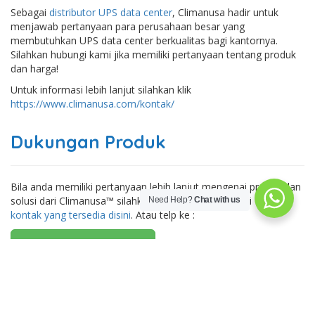
Sebagai
distributor UPS data center
, Climanusa hadir untuk
menjawab pertanyaan para perusahaan besar yang
membutuhkan UPS data center berkualitas bagi kantornya.
Silahkan hubungi kami jika memiliki pertanyaan tentang produk
dan harga!
Untuk informasi lebih lanjut silahkan klik
https://www.climanusa.com/kontak/
Dukungan Produk
Bila anda memiliki pertanyaan lebih lanjut mengenai produk dan
solusi dari Climanusa™ silahkan hubungi kami melalui
form
Need Help?
Chat with us
kontak yang tersedia disini
. Atau telp ke :
+6221-223-062-672
+62812-8257-1380